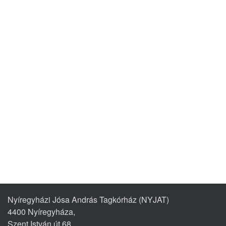
Nyíregyházi Jósa András Tagkórház (NYJAT)
4400 Nyíregyháza,
Szent István út 68.