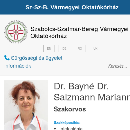
Sz-Sz-B. Vármegyei Oktatókórház
Szabolcs-Szatmár-Bereg Vármegyei
Oktatókórház
EN
DE
RO
UK
Sürgősségi és ügyeleti
információk
Dr. Bayné Dr.
Salzmann Marian
Szakorvos
Szakképesítés:
Infektológia