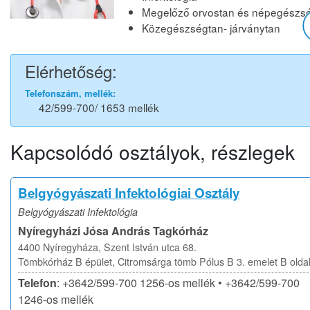
Megelőző orvostan és népegészs
Közegészségtan- járványtan
Elérhetőség:
Telefonszám, mellék:
42/599-700/ 1653 mellék
Kapcsolódó osztályok, részlegek
Belgyógyászati Infektológiai Osztály
Belgyógyászati Infektológia
Nyíregyházi Jósa András Tagkórház
4400 Nyíregyháza, Szent István utca 68.
Tömbkórház B épület, Citromsárga tömb Pólus B 3. emelet B olda
Telefon
: +3642/599-700 1256-os mellék • +3642/599-700
1246-os mellék