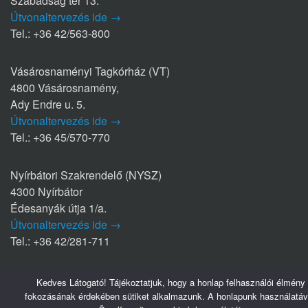
Szabadság tér 13.
Útvonaltervezés ide →
Tel.: +36 42/563-800
Vásárosnaményi Tagkórház (VT)
4800 Vásárosnamény,
Ady Endre u. 5.
Útvonaltervezés ide →
Tel.: +36 45/570-770
Nyírbátori Szakrendelő (NYSZ)
4300 Nyírbátor
Édesanyák útja 1/a.
Útvonaltervezés ide →
Tel.: +36 42/281-711
Kedves Látogató! Tájékoztatjuk, hogy a honlap felhasználói élmény
Hasznos linkek
fokozásának érdekében sütiket alkalmazunk. A honlapunk használatáv