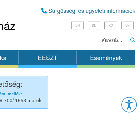
Sürgősségi és ügyeleti információk
ház
EN
DE
RO
UK
ika
EESZT
Események
etőség:
Esz
ám, mellék:
9-700/ 1653 mellék