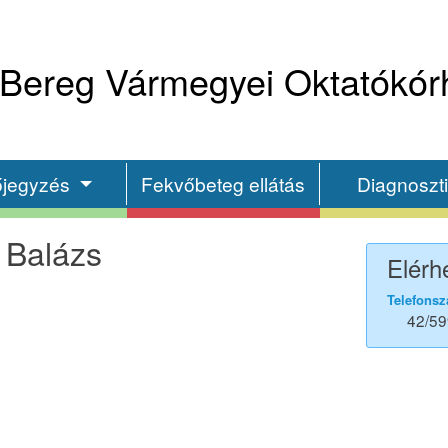
Bereg Vármegyei Oktatókór
őjegyzés
Fekvőbeteg ellátás
Diagnoszt
 Balázs
Elérh
Telefonsz
42/59