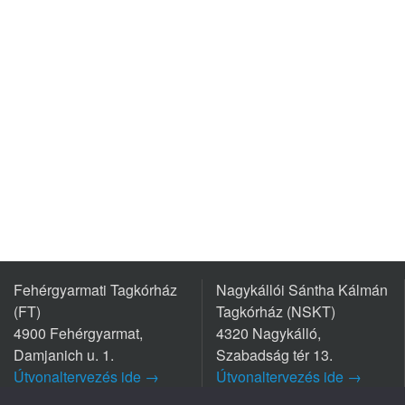
Fehérgyarmati Tagkórház
Nagykállói Sántha Kálmán
(FT)
Tagkórház (NSKT)
4900 Fehérgyarmat,
4320 Nagykálló,
Damjanich u. 1.
Szabadság tér 13.
Útvonaltervezés ide →
Útvonaltervezés ide →
Tel.: +36 44/511-111
Tel.: +36 42/563-800