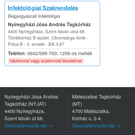
Infektológiai Szakrendelés
Belgyógyászati Infektológia
Nyíregyházi Jósa András Tagkórház
4400 Nyíregyháza, Szent István utca 68.
Tömbkórház B épület, Citromsárga tömb -
Pólus B - 3. emelet - BA.3.67
Telefon
: 0642/599-700; 1256-os mellék
Háziorvosi vagy szakorvosi beutalóval
Nyíregyházi Jósa András
Mátészalkai Tagkórház
Tagkórház (NYJAT)
(MT)
4400 Nyíregyháza,
4700 Mátészalka,
Szent István út 68.
Kórház u. 2-4.
Útvonaltervezés ide →
Útvonaltervezés ide →
Tel.: +36 42/599 700
Tel.: +36 44/501-501