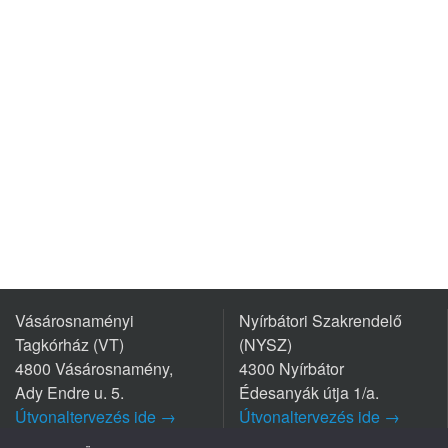
Vásárosnaményi
Nyírbátori Szakrendelő
Tagkórház (VT)
(NYSZ)
4800 Vásárosnamény,
4300 Nyírbátor
Ady Endre u. 5.
Édesanyák útja 1/a.
Útvonaltervezés ide →
Útvonaltervezés ide →
Tel.: +36 45/570-770
Tel.: +36 42/281-711