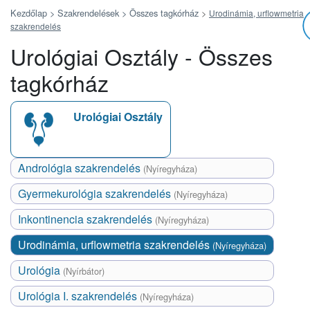
Kezdőlap >
Szakrendelések >
Összes tagkórház
>
Urodinámia, urflowmetria
szakrendelés
Urológiai Osztály - Összes
tagkórház
Urológiai Osztály
Andrológia szakrendelés
(Nyíregyháza)
Gyermekurológia szakrendelés
(Nyíregyháza)
Inkontinencia szakrendelés
(Nyíregyháza)
Urodinámia, urflowmetria szakrendelés
(Nyíregyháza)
Urológia
(Nyírbátor)
Urológia I. szakrendelés
(Nyíregyháza)