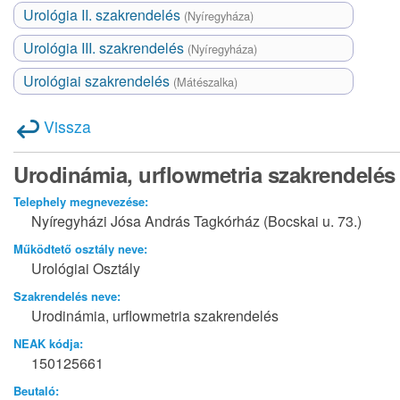
Urológia II. szakrendelés
(Nyíregyháza)
Urológia III. szakrendelés
(Nyíregyháza)
Urológiai szakrendelés
(Mátészalka)
Vissza
Urodinámia, urflowmetria szakrendelés
Telephely megnevezése:
Nyíregyházi Jósa András Tagkórház (Bocskai u. 73.)
Működtető osztály neve:
Urológiai Osztály
Szakrendelés neve:
Urodinámia, urflowmetria szakrendelés
NEAK kódja:
150125661
Beutaló: