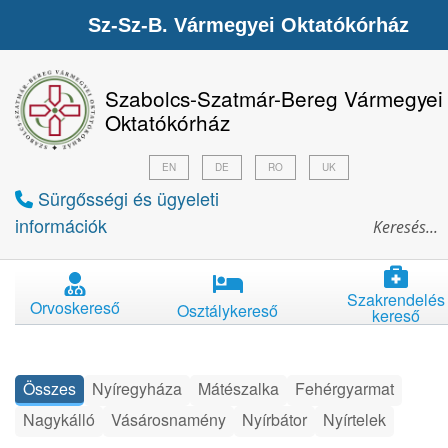
Sz-Sz-B. Vármegyei Oktatókórház
Szabolcs-Szatmár-Bereg Vármegyei
Oktatókórház
EN
DE
RO
UK
Sürgősségi és ügyeleti
információk
Szakrendelés
Orvoskereső
Osztálykereső
kereső
Összes
Nyíregyháza
Mátészalka
Fehérgyarmat
Nagykálló
Vásárosnamény
Nyírbátor
Nyírtelek