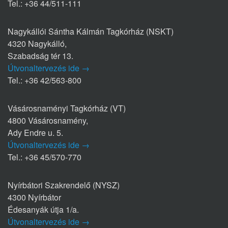
Tel.: +36 44/511-111
Nagykállói Sántha Kálmán Tagkórház (NSKT)
4320 Nagykálló,
Szabadság tér 13.
Útvonaltervezés ide →
Tel.: +36 42/563-800
Vásárosnaményi Tagkórház (VT)
4800 Vásárosnamény,
Ady Endre u. 5.
Útvonaltervezés ide →
Tel.: +36 45/570-770
Nyírbátori Szakrendelő (NYSZ)
4300 Nyírbátor
Édesanyák útja 1/a.
Útvonaltervezés ide →