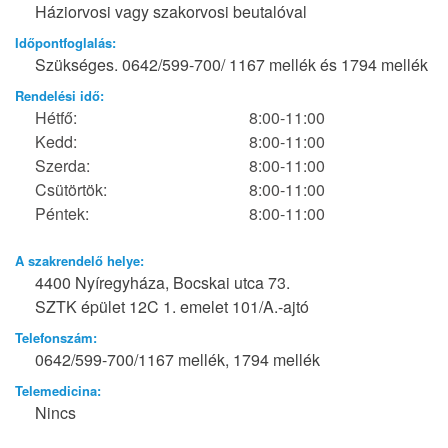
Háziorvosi vagy szakorvosi beutalóval
Időpontfoglalás:
Szükséges. 0642/599-700/ 1167 mellék és 1794 mellék
Rendelési idő:
Hétfő:
8:00-11:00
Kedd:
8:00-11:00
Szerda:
8:00-11:00
Csütörtök:
8:00-11:00
Péntek:
8:00-11:00
A szakrendelő helye:
4400 Nyíregyháza, Bocskai utca 73.
SZTK épület 12C 1. emelet 101/A.-ajtó
Telefonszám:
0642/599-700/1167 mellék, 1794 mellék
Telemedicina:
Nincs