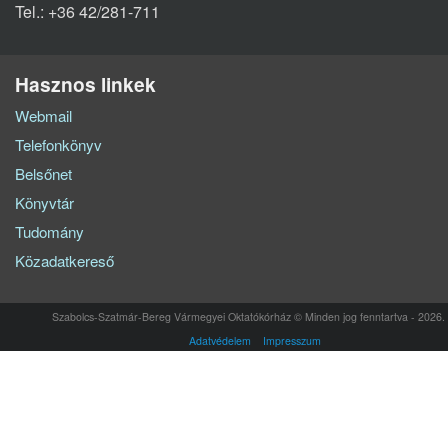
Tel.: +36 42/281-711
Hasznos linkek
Webmail
Telefonkönyv
Belsőnet
Könyvtár
Tudomány
Közadatkereső
Szabolcs-Szatmár-Bereg Vármegyei Oktatókórház © Minden jog fenntartva - 2026.
Adatvédelem
Impresszum