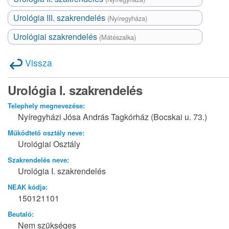
Urológia III. szakrendelés
(Nyíregyháza)
Urológiai szakrendelés
(Mátészalka)
Vissza
Urológia I. szakrendelés
Telephely megnevezése:
Nyíregyházi Jósa András Tagkórház (Bocskai u. 73.)
Működtető osztály neve:
Urológiai Osztály
Szakrendelés neve:
Urológia I. szakrendelés
NEAK kódja:
150121101
Beutaló:
Nem szükséges