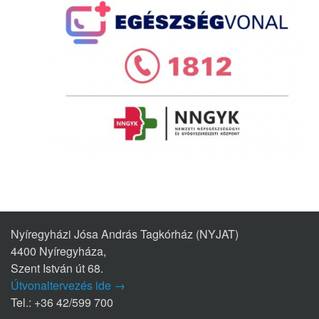
Nyíregyházi Jósa András Tagkórház (NYJAT)
4400 Nyíregyháza,
Szent István út 68.
Útvonaltervezés ide →
Tel.: +36 42/599 700