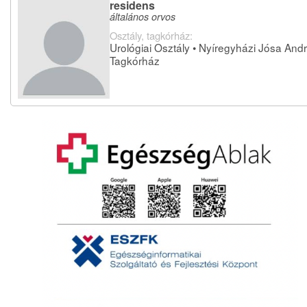
residens
általános orvos
Osztály, tagkórház:
Urológiai Osztály • Nyíregyházi Jósa And
Tagkórház