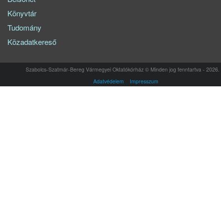
Könyvtár
Tudomány
Közadatkereső
Szabolcs-Szatmár-Bereg Vármegyei Oktatókórház © Minden jog fenntartva - 2026.
Adatvédelem
Impresszum