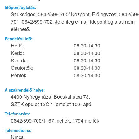
Időpontfoglalás:
Szükséges. 0642/599-700/ Központi Előjegyzés, 0642/599
701, 0642/599-702. Jelenleg e-mail időpontfoglalás nem
elérhető.
Rendelési idő:
Hétfő:
08:30-14:30
Kedd:
08:30-14:30
Szerda:
08:30-14:30
Csütörtök:
08:30-14:30
Péntek:
08:30-14:30
A szakrendelő helye:
4400 Nyíregyháza, Bocskai utca 73.
SZTK épület 12C 1. emelet 102.-ajtó
Telefonszám:
0642/599-700/1167 mellék, 1794 mellék
Telemedicina:
Nincs