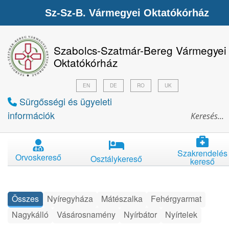
Sz-Sz-B. Vármegyei Oktatókórház
Szabolcs-Szatmár-Bereg Vármegyei
Oktatókórház
EN
DE
RO
UK
Sürgősségi és ügyeleti
információk
Szakrendelés
Orvoskereső
Osztálykereső
kereső
Összes
Nyíregyháza
Mátészalka
Fehérgyarmat
Nagykálló
Vásárosnamény
Nyírbátor
Nyírtelek