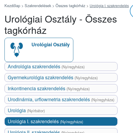
Kezdőlap >
Szakrendelések >
Összes tagkórház
>
Urológia I. szakrendelés
Urológiai Osztály - Összes
tagkórház
Urológiai Osztály
Andrológia szakrendelés
(Nyíregyháza)
Gyermekurológia szakrendelés
(Nyíregyháza)
Inkontinencia szakrendelés
(Nyíregyháza)
Urodinámia, urflowmetria szakrendelés
(Nyíregyháza)
Urológia
(Nyírbátor)
Urológia I. szakrendelés
(Nyíregyháza)
Urológia II. szakrendelés
(Nyíregyháza)