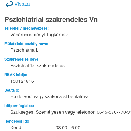
Vissza
Pszichiátriai szakrendelés Vn
Telephely megnevezése:
Vásárosnaményi Tagkórház
Működtető osztály neve:
Pszichiátria I.
Szakrendelés neve:
Pszichiátriai szakrendelés
NEAK kódja:
150121816
Beutaló:
Háziorvosi vagy szakorvosi beutalóval
Időpontfoglalás:
Szükséges. Személyesen vagy telefonon 0645-570-770/3
Rendelési idő:
Kedd:
08:00-16:00