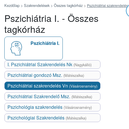
Kezdőlap >
Szakrendelések >
Összes tagkórház
>
Pszichiátriai szakrendelés
Pszichiátria I. - Összes
tagkórház
Pszichiátria I.
I. Pszichiátriai Szakrendelés Nk
(Nagykálló)
Pszichiátriai gondozó Msz.
(Mátészalka)
Pszichiátriai szakrendelés Vn
(Vásárosnamény)
Pszichiátriai Szakrendelő Msz.
(Mátészalka)
Pszichológia szakrendelés
(Vásárosnamény)
Pszichológiai Szakrendelés
(Mátészalka)