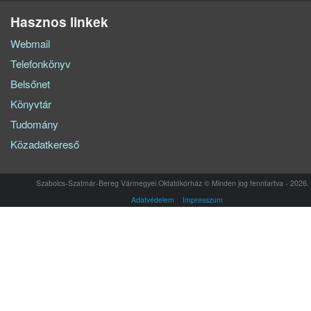
Hasznos linkek
Webmail
Telefonkönyv
Belsőnet
Könyvtár
Tudomány
Közadatkereső
Szabolcs-Szatmár-Bereg Vármegyei Oktatókórház © Minden jog fenntartva - 2026.
Adatvédelem
Impresszum