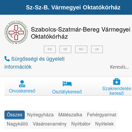
Sz-Sz-B. Vármegyei Oktatókórház
Szabolcs-Szatmár-Bereg Vármegyei
Oktatókórház
EN
DE
RO
UK
Sürgősségi és ügyeleti
információk
Szakrendelés
Orvoskereső
Osztálykereső
kereső
Összes
Nyíregyháza
Mátészalka
Fehérgyarmat
Nagykálló
Vásárosnamény
Nyírbátor
Nyírtelek