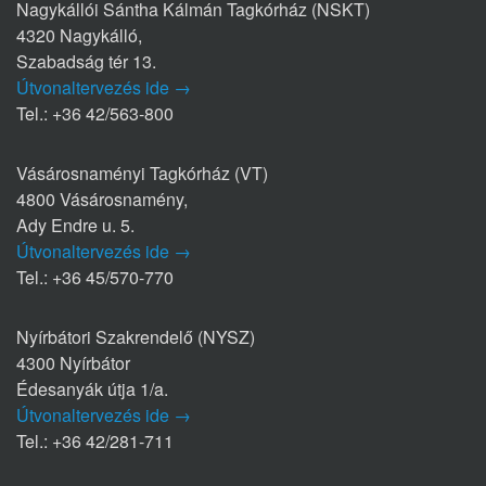
Nagykállói Sántha Kálmán Tagkórház (NSKT)
4320 Nagykálló,
Szabadság tér 13.
Útvonaltervezés ide →
Tel.: +36 42/563-800
Vásárosnaményi Tagkórház (VT)
4800 Vásárosnamény,
Ady Endre u. 5.
Útvonaltervezés ide →
Tel.: +36 45/570-770
Nyírbátori Szakrendelő (NYSZ)
4300 Nyírbátor
Édesanyák útja 1/a.
Útvonaltervezés ide →
Tel.: +36 42/281-711