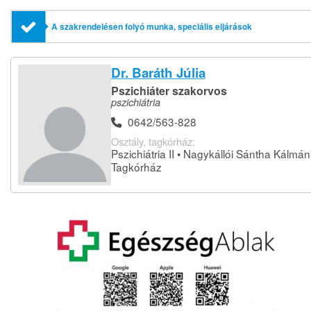
A szakrendelésen folyó munka, speciális eljárások
Dr. Baráth Júlia
Pszichiáter szakorvos
pszichiátria
0642/563-828
Osztály, tagkórház:
Pszichiátria II • Nagykállói Sántha Kálmán
Tagkórház