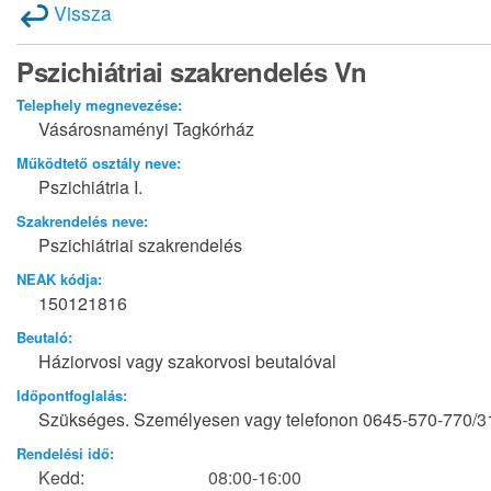
Vissza
Pszichiátriai szakrendelés Vn
Telephely megnevezése:
Vásárosnaményi Tagkórház
Működtető osztály neve:
Pszichiátria I.
Szakrendelés neve:
Pszichiátriai szakrendelés
NEAK kódja:
150121816
Beutaló:
Háziorvosi vagy szakorvosi beutalóval
Időpontfoglalás:
Szükséges. Személyesen vagy telefonon 0645-570-770/3
Rendelési idő:
Kedd:
08:00-16:00