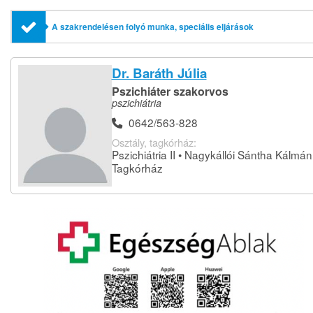
A szakrendelésen folyó munka, speciális eljárások
Dr. Baráth Júlia
Pszichiáter szakorvos
pszichiátria
0642/563-828
Osztály, tagkórház:
Pszichiátria II • Nagykállói Sántha Kálmán
Tagkórház