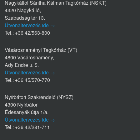
Nagykállói Sántha Kálmán Tagkórház (NSKT)
4320 Nagykálló,
Szabadság tér 13.
Útvonaltervezés ide →
Tel.: +36 42/563-800
Vásárosnaményi Tagkórház (VT)
4800 Vásárosnamény,
Ady Endre u. 5.
Útvonaltervezés ide →
Tel.: +36 45/570-770
Nyírbátori Szakrendelő (NYSZ)
4300 Nyírbátor
Édesanyák útja 1/a.
Útvonaltervezés ide →
Tel.: +36 42/281-711