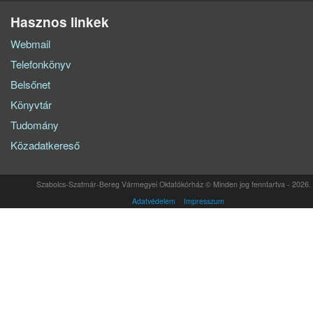
Hasznos linkek
Webmail
Telefonkönyv
Belsőnet
Könyvtár
Tudomány
Közadatkereső
Szabolcs-Szatmár-Bereg Vármegyei Oktatókórház © Minden jog fenntartva - 2026.
Adatvédelem
Impresszum