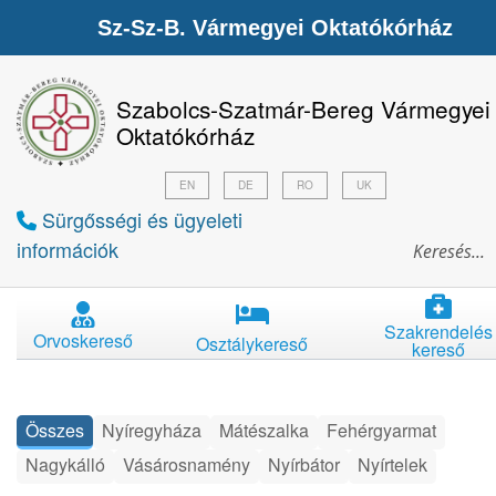
Sz-Sz-B. Vármegyei Oktatókórház
Szabolcs-Szatmár-Bereg Vármegyei
Oktatókórház
EN
DE
RO
UK
Sürgősségi és ügyeleti
információk
Szakrendelés
Orvoskereső
Osztálykereső
kereső
Összes
Nyíregyháza
Mátészalka
Fehérgyarmat
Nagykálló
Vásárosnamény
Nyírbátor
Nyírtelek