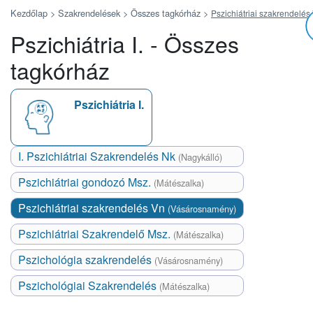
Kezdőlap >
Szakrendelések >
Összes tagkórház
>
Pszichiátriai szakrendelés
Pszichiátria I. - Összes
tagkórház
Pszichiátria I.
I. Pszichiátriai Szakrendelés Nk
(Nagykálló)
Pszichiátriai gondozó Msz.
(Mátészalka)
Pszichiátriai szakrendelés Vn
(Vásárosnamény)
Pszichiátriai Szakrendelő Msz.
(Mátészalka)
Pszichológia szakrendelés
(Vásárosnamény)
Pszichológiai Szakrendelés
(Mátészalka)