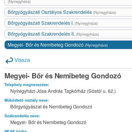
(Nyíregyháza)
Bőrgyógyászati Osztályos Szakrendelés
(Nyíregyháza)
Bőrgyógyászati Szakrendelés I.
(Nyíregyháza)
Bőrgyógyászati Szakrendelés II.
(Nyíregyháza)
Megyei- Bőr és Nemibeteg Gondozó
(Nyíregyháza)
Vissza
Megyei- Bőr és Nemibeteg Gondozó
Telephely megnevezése:
Nyíregyházi Jósa András Tagkórház (Sóstói u. 62.)
Működtető osztály neve:
Bőrgyógyászat és Nemibeteg Gondozó
Szakrendelés neve:
Megyei- Bőr és Nemibeteg Gondozó
NEAK kódja: