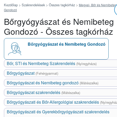
Kezdőlap >
Szakrendelések >
Összes tagkórház
>
Megyei- Bőr és Nemibeteg
Gondozó
Bőrgyógyászat és Nemibeteg
Gondozó - Összes tagkórház
Bőrgyógyászat és Nemibeteg Gondozó
Bőr, STI és Nemibeteg Szakrendelés
(Nyíregyháza)
Bőrgyógyászat
(Fehérgyarmat)
Bőrgyógyászat és Nemibeteg gondozó
(Mátészalka)
Bőrgyógyászat szakrendelés
(Mátészalka)
Bőrgyógyászati és Bőr-Allergológiai szakrendelés
(Nyíregyhá
Bőrgyógyászati és Gyerekbőrgyógyászati szakrendelés