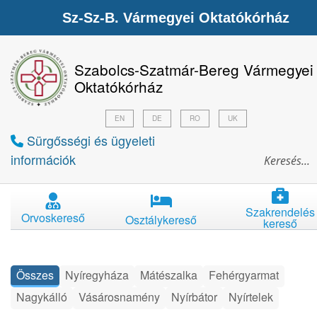
Sz-Sz-B. Vármegyei Oktatókórház
Szabolcs-Szatmár-Bereg Vármegyei
Oktatókórház
EN
DE
RO
UK
Sürgősségi és ügyeleti
információk
Szakrendelés
Orvoskereső
Osztálykereső
kereső
Összes
Nyíregyháza
Mátészalka
Fehérgyarmat
Nagykálló
Vásárosnamény
Nyírbátor
Nyírtelek