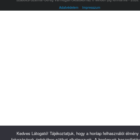
Adatvédelem
Impresszum
Kedves Látogató! Tájékoztatjuk, hogy a honlap felhasználói élmény
fokozásának érdekében sütiket alkalmazunk. A honlapunk használatáv