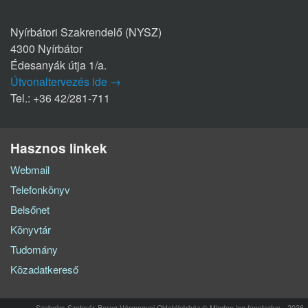
Nyírbátori Szakrendelő (NYSZ)
4300 Nyírbátor
Édesanyák útja 1/a.
Útvonaltervezés ide →
Tel.: +36 42/281-711
Hasznos linkek
Webmail
Telefonkönyv
Belsőnet
Könyvtár
Tudomány
Közadatkereső
Szabolcs-Szatmár-Bereg Vármegyei Oktatókórház © Minden jog fenntartva - 2026.