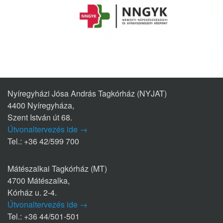
Nyíregyházi Jósa András Tagkórház (NYJAT)
4400 Nyíregyháza,
Szent István út 68.
Útvonaltervezés ide →
Tel.: +36 42/599 700
Mátészalkai Tagkórház (MT)
4700 Mátészalka,
Kórház u. 2-4.
Útvonaltervezés ide →
Tel.: +36 44/501-501