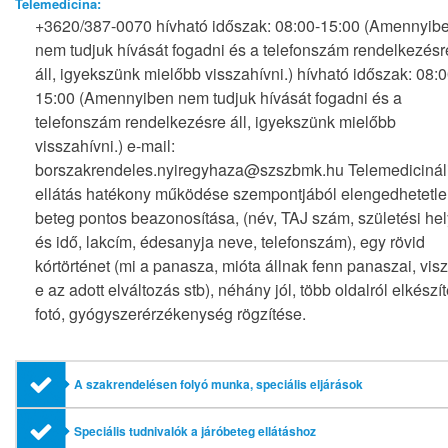
Telemedicina:
+3620/387-0070 hívható időszak: 08:00-15:00 (Amennyib
nem tudjuk hívását fogadni és a telefonszám rendelkezésr
áll, igyekszünk mielőbb visszahívni.) hívható időszak: 08:0
15:00 (Amennyiben nem tudjuk hívását fogadni és a
telefonszám rendelkezésre áll, igyekszünk mielőbb
visszahívni.) e-mail:
borszakrendeles.nyiregyhaza@szszbmk.hu Telemedicinál
ellátás hatékony működése szempontjából elengedhetetle
beteg pontos beazonosítása, (név, TAJ szám, születési hel
és idő, lakcím, édesanyja neve, telefonszám), egy rövid
kórtörténet (mi a panasza, mióta állnak fenn panaszai, visz
e az adott elváltozás stb), néhány jól, több oldalról elkészít
fotó, gyógyszerérzékenység rögzítése.
A szakrendelésen folyó munka, speciális eljárások
Speciális tudnivalók a járóbeteg ellátáshoz