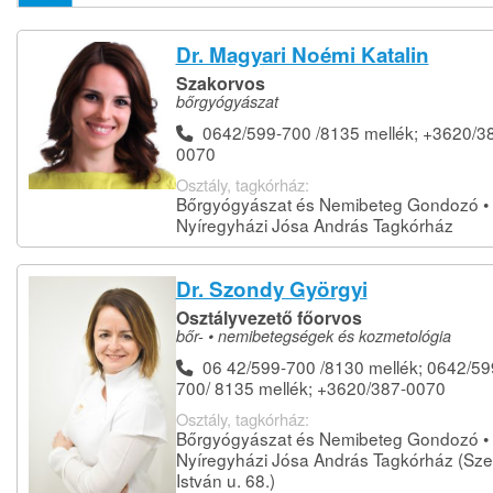
Dr. Magyari Noémi Katalin
Szakorvos
bőrgyógyászat
0642/599-700 /8135 mellék; +3620/3
0070
Osztály, tagkórház:
Bőrgyógyászat és Nemibeteg Gondozó •
Nyíregyházi Jósa András Tagkórház
Dr. Szondy Györgyi
Osztályvezető főorvos
bőr- • nemibetegségek és kozmetológia
06 42/599-700 /8130 mellék; 0642/59
700/ 8135 mellék; +3620/387-0070
Osztály, tagkórház:
Bőrgyógyászat és Nemibeteg Gondozó •
Nyíregyházi Jósa András Tagkórház (Sze
István u. 68.)