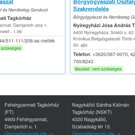
ászat
Bőrgyógyászati Osztál
Szakrendelés
t és Nemibeteg Gondozó
Bőrgyógyászat és Nemibeteg G
ati Tagkórház
rmat, Damjanich utca 1.
Nyíregyházi Jósa András 
emelet - 1.06
4400 Nyíregyháza, Sóstói u. 62.
Krónikus Belgyógyászati Tömb 4
-44/511-111/208-as mellék
50. ajtó
m szükséges
Telefon
: +3620/387-0070, 4
700/8243
Beutaló: nem szükséges
Fehérgyarmati Tagkórház
Nagykállói Sántha Kálmán
(FT)
Tagkórház (NSKT)
4900 Fehérgyarmat,
4320 Nagykálló,
Damjanich u. 1.
Szabadság tér 13.
Útvonaltervezés ide →
Útvonaltervezés ide →