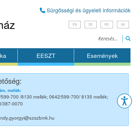
Sürgősségi és ügyeleti információk
ház
EN
DE
RO
UK
ika
EESZT
Események
etőség:
Esz
ám, mellék:
/599-700 /8130 mellék; 0642/599-700/ 8135 mellék;
0/387-0070
ondy.gyorgyi@szszbmk.hu