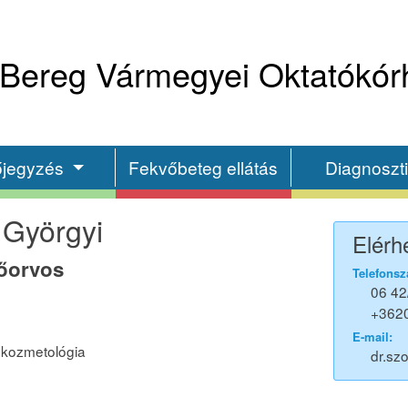
Bereg Vármegyei Oktatókór
őjegyzés
Fekvőbeteg ellátás
Diagnoszt
 Györgyi
Elérh
főorvos
Telefonsz
06 42
+362
E-mail:
kozmetológia
dr.sz