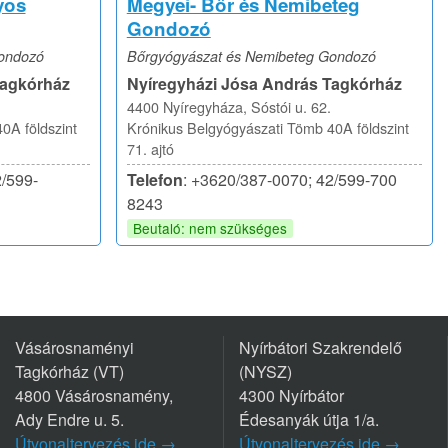
yos
Megyei- Bőr és Nemibeteg
Gondozó
ondozó
Bőrgyógyászat és Nemibeteg Gondozó
Tagkórház
Nyíregyházi Jósa András Tagkórház
4400 Nyíregyháza, Sóstói u. 62.
0A földszint
Krónikus Belgyógyászati Tömb 40A földszint
71. ajtó
2/599-
Telefon
: +3620/387-0070; 42/599-700
8243
Beutaló: nem szükséges
Vásárosnaményi
Nyírbátori Szakrendelő
Tagkórház (VT)
(NYSZ)
4800 Vásárosnamény,
4300 Nyírbátor
Ady Endre u. 5.
Édesanyák útja 1/a.
Útvonaltervezés ide →
Útvonaltervezés ide →