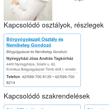
Kapcsolódó osztályok, részlegek
Bőrgyógyászati Osztály és
Nemibeteg Gondozó
Bőrgyógyászat és Nemibeteg Gondozó
Nyíregyházi Jósa András Tagkórház
4400 Nyíregyháza, Sóstói u. 62.
Krónikus Belgyógyászati Tömb 40A I. emelet
Telefon
: 42/599-700 8135 • 42/599-700
8214
Kapcsolódó szakrendelések