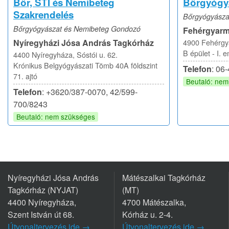
Bőr, STI és Nemibeteg
Bőrgyógy
Szakrendelés
Bőrgyógyásza
Bőrgyógyászat és Nemibeteg Gondozó
Fehérgyarm
Nyíregyházi Jósa András Tagkórház
4900 Fehérgya
B épület - I. 
4400 Nyíregyháza, Sóstói u. 62.
Krónikus Belgyógyászati Tömb 40A földszint
Telefon
: 06
71. ajtó
Beutaló: ne
Telefon
: +3620/387-0070, 42/599-
700/8243
Beutaló: nem szükséges
Nyíregyházi Jósa András
Mátészalkai Tagkórház
Tagkórház (NYJAT)
(MT)
4400 Nyíregyháza,
4700 Mátészalka,
Szent István út 68.
Kórház u. 2-4.
Útvonaltervezés ide →
Útvonaltervezés ide →