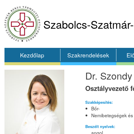
Szabolcs-Szatmár-
Kezdőlap
Szakrendelések
El
Dr. Szondy
Osztályvezető 
Szakképesítés:
Bőr-
Nemibetegségek és 
Beszélt nyelvek:
angol