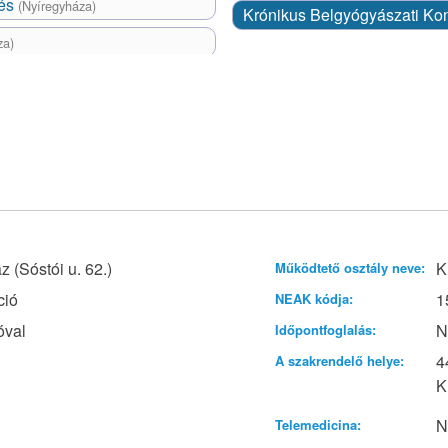
lés
(Nyíregyháza)
Krónikus Belgyógyászati Ko
za)
 (Sóstói u. 62.)
K
Működtető osztály neve:
ció
1
NEAK kódja:
óval
N
Időpontfoglalás:
4
A szakrendelő helye:
K
N
Telemedicina: