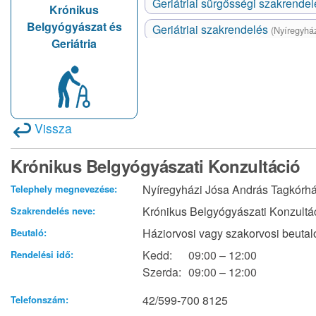
Geriátriai sürgősségi szakrende
Krónikus
Belgyógyászat és
Geriátriai szakrendelés
(Nyíregyhá
Geriátria
Vissza
Krónikus Belgyógyászati Konzultáció
Nyíregyházi Jósa András Tagkórház
Telephely megnevezése:
Krónikus Belgyógyászati Konzultá
Szakrendelés neve:
Háziorvosi vagy szakorvosi beutal
Beutaló:
Kedd:
09:00 – 12:00
Rendelési idő:
Szerda:
09:00 – 12:00
42/599-700 8125
Telefonszám: