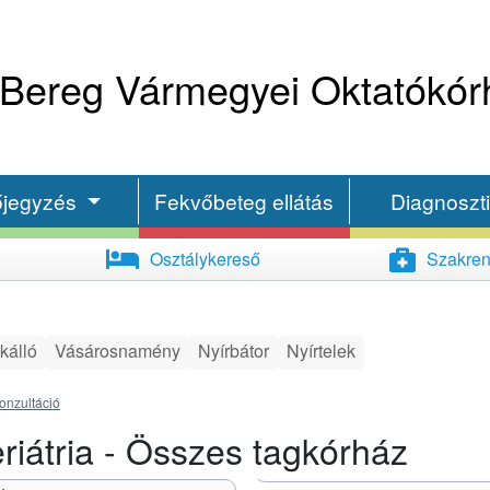
Bereg Vármegyei Oktatókór
őjegyzés
Fekvőbeteg ellátás
Diagnoszt
Osztálykereső
Szakren
kálló
Vásárosnamény
Nyírbátor
Nyírtelek
onzultáció
iátria - Összes tagkórház