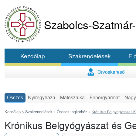
Szabolcs-Szatmár-
Kezdőlap
Szakrendelések
El
Orvoskereső
Összes
Nyíregyháza
Mátészalka
Fehérgyarmat
Nagy
Kezdőlap >
Szakrendelések >
Összes tagkórház
>
Krónikus Belgyógyászati K
Krónikus Belgyógyászat és Ger