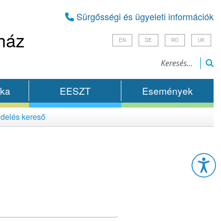
Sürgősségi és ügyeleti információk
ház
EN
DE
RO
UK
ika
EESZT
Események
delés kereső
Esz