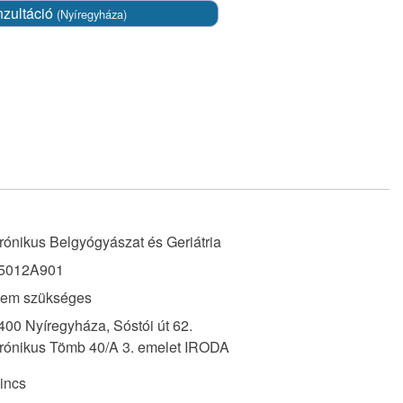
nzultáció
(Nyíregyháza)
rónikus Belgyógyászat és Geriátria
5012A901
em szükséges
400 Nyíregyháza, Sóstói út 62.
rónikus Tömb 40/A 3. emelet IRODA
incs