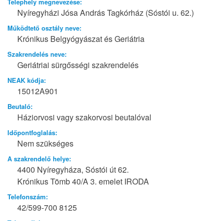
Telephely megnevezése:
Nyíregyházi Jósa András Tagkórház (Sóstói u. 62.)
Működtető osztály neve:
Krónikus Belgyógyászat és Geriátria
Szakrendelés neve:
Geriátriai sürgősségi szakrendelés
NEAK kódja:
15012A901
Beutaló:
Háziorvosi vagy szakorvosi beutalóval
Időpontfoglalás:
Nem szükséges
A szakrendelő helye:
4400 Nyíregyháza, Sóstói út 62.
Krónikus Tömb 40/A 3. emelet IRODA
Telefonszám:
42/599-700 8125