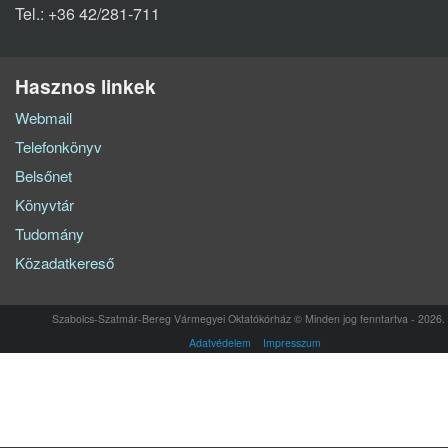
Tel.: +36 42/281-711
Hasznos linkek
Webmail
Telefonkönyv
Belsőnet
Könyvtár
Tudomány
Közadatkereső
Szabolcs-Szatmár-Bereg Vármegyei Oktatókórház © Minden jog fenntartva - 2026.
Adatvédelem
Impresszum