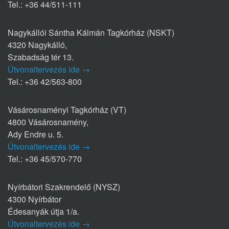
Tel.: +36 44/511-111
Nagykállói Sántha Kálmán Tagkórház (NSKT)
4320 Nagykálló,
Szabadság tér 13.
Útvonaltervezés ide →
Tel.: +36 42/563-800
Vásárosnaményi Tagkórház (VT)
4800 Vásárosnamény,
Ady Endre u. 5.
Útvonaltervezés ide →
Tel.: +36 45/570-770
Nyírbátori Szakrendelő (NYSZ)
4300 Nyírbátor
Édesanyák útja 1/a.
Útvonaltervezés ide →