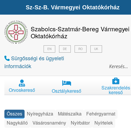
Sz-Sz-B. Vármegyei Oktatókórház
Szabolcs-Szatmár-Bereg Vármegyei
Oktatókórház
EN
DE
RO
UK
Sürgősségi és ügyeleti
információk
Szakrendelés
Orvoskereső
Osztálykereső
kereső
Összes
Nyíregyháza
Mátészalka
Fehérgyarmat
Nagykálló
Vásárosnamény
Nyírbátor
Nyírtelek