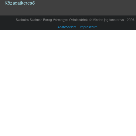
Közadatkereső
Szabolcs-Szatmár-Bereg Vármegyei Oktatókórház © Minden jog fenntartva - 2026.
Adatvédelem
Impresszum