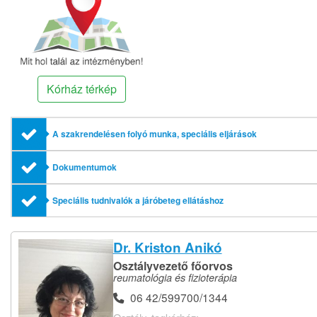
Kórház térkép
A szakrendelésen folyó munka, speciális eljárások
Dokumentumok
Speciális tudnivalók a járóbeteg ellátáshoz
Dr. Kriston Anikó
Osztályvezető főorvos
reumatológia és fizioterápia
06 42/599700/1344