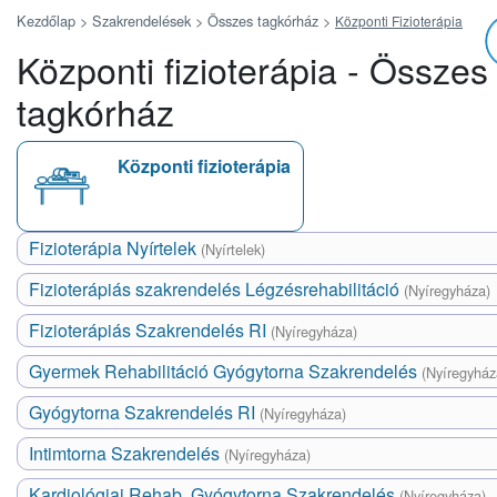
Kezdőlap >
Szakrendelések >
Összes tagkórház
>
Központi Fizioterápia
Központi fizioterápia - Összes
tagkórház
Központi fizioterápia
Fizioterápia Nyírtelek
(Nyírtelek)
Fizioterápiás szakrendelés Légzésrehabilitáció
(Nyíregyháza)
Fizioterápiás Szakrendelés RI
(Nyíregyháza)
Gyermek Rehabilitáció Gyógytorna Szakrendelés
(Nyíregyház
Gyógytorna Szakrendelés RI
(Nyíregyháza)
Intimtorna Szakrendelés
(Nyíregyháza)
Kardiológiai Rehab. Gyógytorna Szakrendelés
(Nyíregyháza)