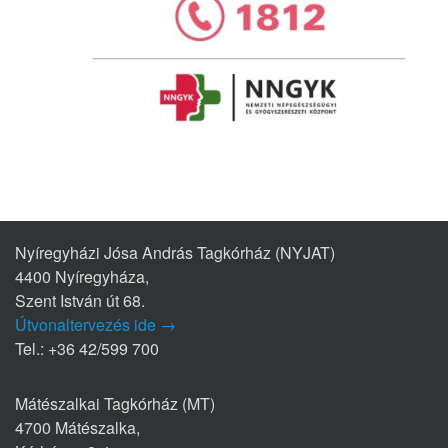
Nyíregyházi Jósa András Tagkórház (NYJAT)
4400 Nyíregyháza,
Szent István út 68.
Útvonaltervezés ide →
Tel.: +36 42/599 700
Mátészalkai Tagkórház (MT)
4700 Mátészalka,