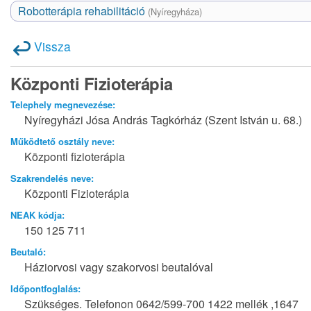
Robotterápia rehabilitáció
(Nyíregyháza)
Vissza
Központi Fizioterápia
Telephely megnevezése:
Nyíregyházi Jósa András Tagkórház (Szent István u. 68.)
Működtető osztály neve:
Központi fizioterápia
Szakrendelés neve:
Központi Fizioterápia
NEAK kódja:
150 125 711
Beutaló:
Háziorvosi vagy szakorvosi beutalóval
Időpontfoglalás:
Szükséges. Telefonon 0642/599-700 1422 mellék ,1647