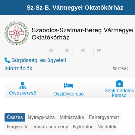
Sz-Sz-B. Vármegyei Oktatókórház
Szabolcs-Szatmár-Bereg Vármegyei
Oktatókórház
EN
DE
RO
UK
Sürgősségi és ügyeleti
információk
Szakrendelés
Orvoskereső
Osztálykereső
kereső
Összes
Nyíregyháza
Mátészalka
Fehérgyarmat
Nagykálló
Vásárosnamény
Nyírbátor
Nyírtelek