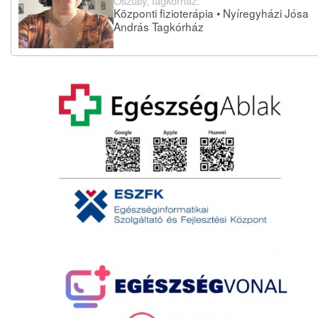
Osztály, tagkórház:
Központi fizioterápia • Nyíregyházi Jósa
András Tagkórház