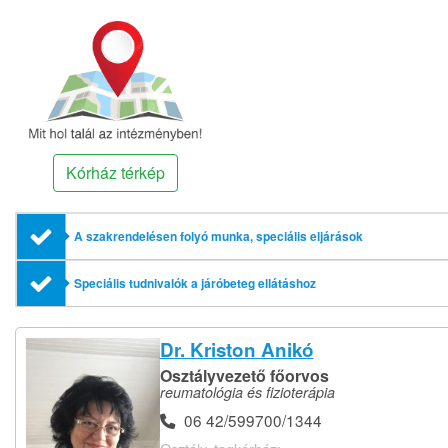
Kórház térkép
A szakrendelésen folyó munka, speciális eljárások
Speciális tudnivalók a járóbeteg ellátáshoz
Dr. Kriston Anikó
Osztályvezető főorvos
reumatológia és fizioterápia
06 42/599700/1344