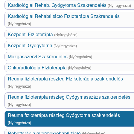
Kardiológiai Rehab. Gyógytorna Szakrendelés
(Nyíregyháza)
Kardiológiai Rehabilitáció Fizioterápia Szakrendelés
(Nyíregyháza)
Központi Fizioterápia
(Nyíregyháza)
Központi Gyógytorna
(Nyíregyháza)
Mozgásszervi Szakrendelés
(Nyíregyháza)
Onkoradiológia Fizioterápia
(Nyíregyháza)
Reuma fizioterápia részleg Fizikoterápia szakrendelés
(Nyíregyháza)
Reuma fizioterápia részleg Gyógymasszázs szakrendelés
(Nyíregyháza)
Reuma fizioterápia részleg Gyógytorna szakrendelés
(Nyíregyháza)
Robotterápia gyermekrehabilitáció
(Nyíregyháza)