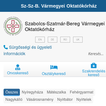
Sz-Sz-B. Vármegyei Oktatókórház
Szabolcs-Szatmár-Bereg Vármegyei
Oktatókórház
EN
DE
RO
UK
Sürgősségi és ügyeleti
információk
Szakrendelés
Orvoskereső
Osztálykereső
kereső
Összes
Nyíregyháza
Mátészalka
Fehérgyarmat
Nagykálló
Vásárosnamény
Nyírbátor
Nyírtelek