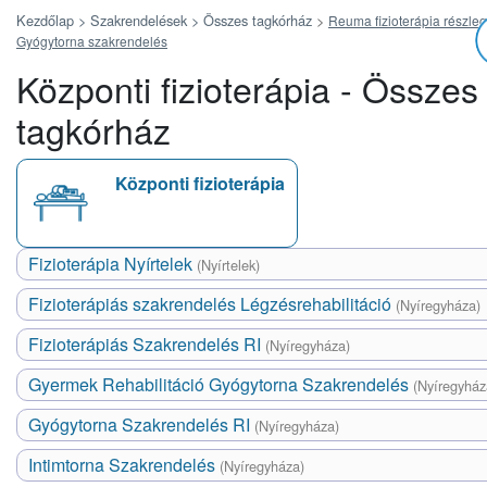
Kezdőlap >
Szakrendelések >
Összes tagkórház
>
Reuma fizioterápia részleg
Gyógytorna szakrendelés
Központi fizioterápia - Összes
tagkórház
Központi fizioterápia
Fizioterápia Nyírtelek
(Nyírtelek)
Fizioterápiás szakrendelés Légzésrehabilitáció
(Nyíregyháza)
Fizioterápiás Szakrendelés RI
(Nyíregyháza)
Gyermek Rehabilitáció Gyógytorna Szakrendelés
(Nyíregyház
Gyógytorna Szakrendelés RI
(Nyíregyháza)
Intimtorna Szakrendelés
(Nyíregyháza)