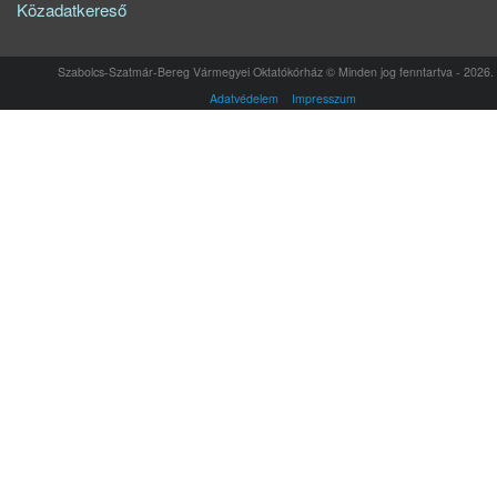
Közadatkereső
Szabolcs-Szatmár-Bereg Vármegyei Oktatókórház © Minden jog fenntartva - 2026.
Adatvédelem
Impresszum