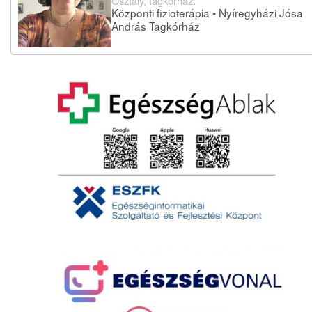
Osztály, tagkórház:
Központi fizioterápia • Nyíregyházi Jósa
András Tagkórház