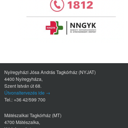
Nyíregyházi Jósa András Tagkórház (NYJAT)
4400 Nyíregyháza,
Szent István út 68.
Útvonaltervezés ide →
Tel.: +36 42/599 700
Mátészalkai Tagkórház (MT)
4700 Mátészalka,