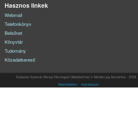
Hasznos linkek
Webmail
Telefonkönyv
Belsőnet
Könyvtár
Tudomány
Közadatkereső
Szabolcs-Szatmár-Bereg Vármegyei Oktatókórház © Minden jog fenntartva - 2026.
Adatvédelem
Impresszum