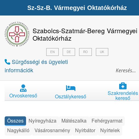
Sz-Sz-B. Vármegyei Oktatókórház
Szabolcs-Szatmár-Bereg Vármegyei
Oktatókórház
EN
DE
RO
UK
Sürgősségi és ügyeleti
információk
Szakrendelés
Orvoskereső
Osztálykereső
kereső
Összes
Nyíregyháza
Mátészalka
Fehérgyarmat
Nagykálló
Vásárosnamény
Nyírbátor
Nyírtelek