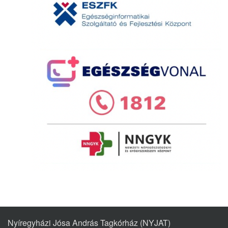
Nyíregyházi Jósa András Tagkórház (NYJAT)