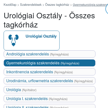
Kezdőlap >
Szakrendelések >
Összes tagkórház
>
Gyermekurológia szakrend
Urológiai Osztály - Összes
tagkórház
Urológiai Osztály
Andrológia szakrendelés
(Nyíregyháza)
Gyermekurológia szakrendelés
(Nyíregyháza)
Inkontinencia szakrendelés
(Nyíregyháza)
Urodinámia, urflowmetria szakrendelés
(Nyíregyháza)
Urológia
(Nyírbátor)
Urológia I. szakrendelés
(Nyíregyháza)
Urológia II. szakrendelés
(Nyíregyháza)