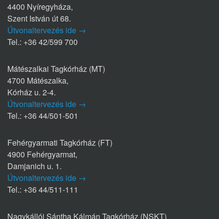
4400 Nyíregyháza,
Szent István út 68.
Útvonaltervezés ide →
Tel.: +36 42/599 700
Mátészalkai Tagkórház (MT)
4700 Mátészalka,
Kórház u. 2-4.
Útvonaltervezés ide →
Tel.: +36 44/501-501
Fehérgyarmati Tagkórház (FT)
4900 Fehérgyarmat,
Damjanich u. 1.
Útvonaltervezés ide →
Tel.: +36 44/511-111
Nagykállói Sántha Kálmán Tagkórház (NSKT)