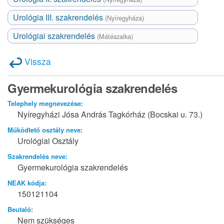
Urológia III. szakrendelés
(Nyíregyháza)
Urológiai szakrendelés
(Mátészalka)
Vissza
Gyermekurológia szakrendelés
Telephely megnevezése:
Nyíregyházi Jósa András Tagkórház (Bocskai u. 73.)
Működtető osztály neve:
Urológiai Osztály
Szakrendelés neve:
Gyermekurológia szakrendelés
NEAK kódja:
150121104
Beutaló:
Nem szükséges