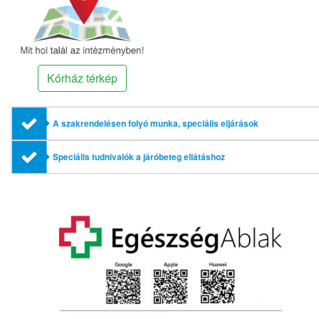
Kórház térkép
A szakrendelésen folyó munka, speciális eljárások
Speciális tudnivalók a járóbeteg ellátáshoz