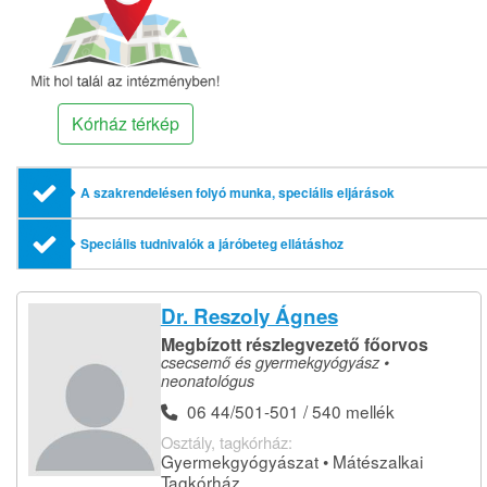
Kórház térkép
A szakrendelésen folyó munka, speciális eljárások
Speciális tudnivalók a járóbeteg ellátáshoz
Dr. Reszoly Ágnes
Megbízott részlegvezető főorvos
csecsemő és gyermekgyógyász •
neonatológus
06 44/501-501 / 540 mellék
Osztály, tagkórház:
Gyermekgyógyászat • Mátészalkai
Tagkórház