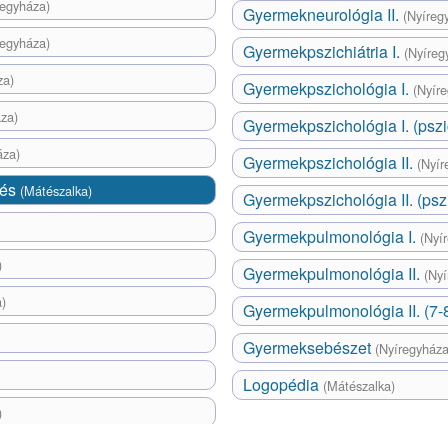
regyháza)
Gyermekneurológia II.
(Nyíreg
regyháza)
Gyermekpszichiátria I.
(Nyíreg
za)
Gyermekpszichológia I.
(Nyír
za)
Gyermekpszichológia I. (pszi
áza)
Gyermekpszichológia II.
(Nyír
lés
(Mátészalka)
Gyermekpszichológia II. (psz
Gyermekpulmonológia I.
(Nyí
)
Gyermekpulmonológia II.
(Nyí
)
Gyermekpulmonológia II. (7-8
Gyermeksebészet
(Nyíregyháza
Logopédia
(Mátészalka)
)