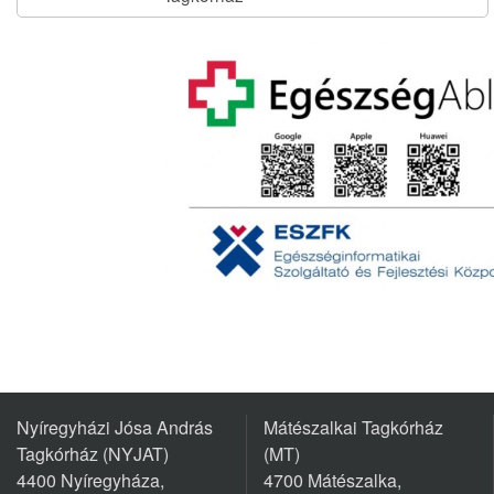
Nyíregyházi Jósa András
Mátészalkai Tagkórház
Tagkórház (NYJAT)
(MT)
4400 Nyíregyháza,
4700 Mátészalka,