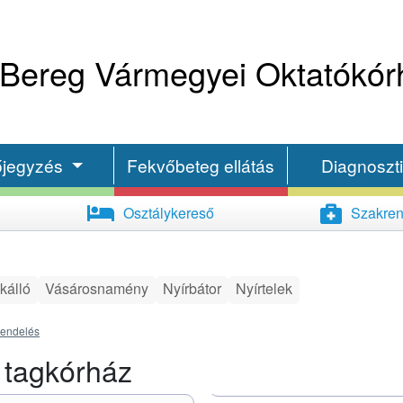
Bereg Vármegyei Oktatókór
őjegyzés
Fekvőbeteg ellátás
Diagnoszt
Osztálykereső
Szakren
kálló
Vásárosnamény
Nyírbátor
Nyírtelek
rendelés
 tagkórház