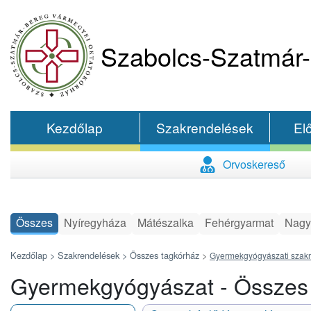
Szabolcs-Szatmár-
Kezdőlap
Szakrendelések
El
Orvoskereső
Összes
Nyíregyháza
Mátészalka
Fehérgyarmat
Nagy
Kezdőlap >
Szakrendelések >
Összes tagkórház
>
Gyermekgyógyászati szak
Gyermekgyógyászat - Összes