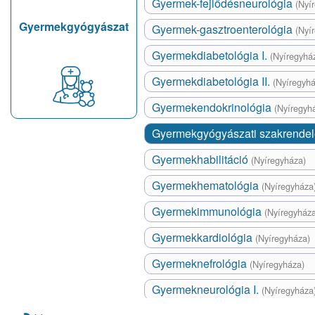
Gyermek-fejlődésneurológia
(Nyí
Gyermekgyógyászat
Gyermek-gasztroenterológia
(Nyí
Gyermekdiabetológia I.
(Nyíregyhá
Gyermekdiabetológia II.
(Nyíregyhá
Gyermekendokrinológia
(Nyíregyh
Gyermekgyógyászati szakrende
Gyermekhabilitáció
(Nyíregyháza)
Gyermekhematológia
(Nyíregyháza
Gyermekimmunológia
(Nyíregyháza
Gyermekkardiológia
(Nyíregyháza)
Gyermeknefrológia
(Nyíregyháza)
Gyermekneurológia I.
(Nyíregyháza