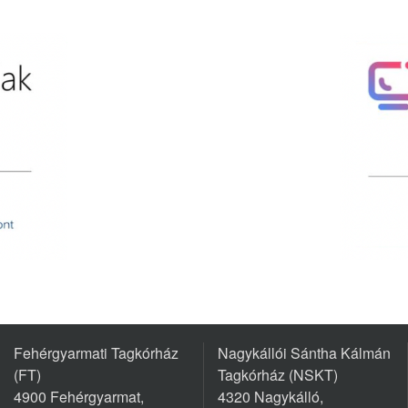
Fehérgyarmati Tagkórház
Nagykállói Sántha Kálmán
(FT)
Tagkórház (NSKT)
4900 Fehérgyarmat,
4320 Nagykálló,