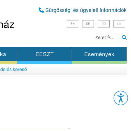
Sürgősségi és ügyeleti információk
ház
EN
DE
RO
UK
ika
EESZT
Események
delés kereső
Esz