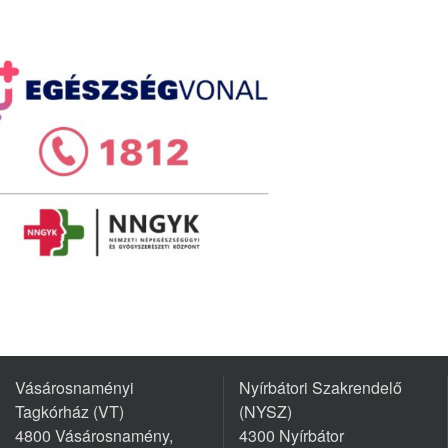
Vásárosnaményi
Nyírbátori Szakrendelő
Tagkórház (VT)
(NYSZ)
4800 Vásárosnamény,
4300 Nyírbátor