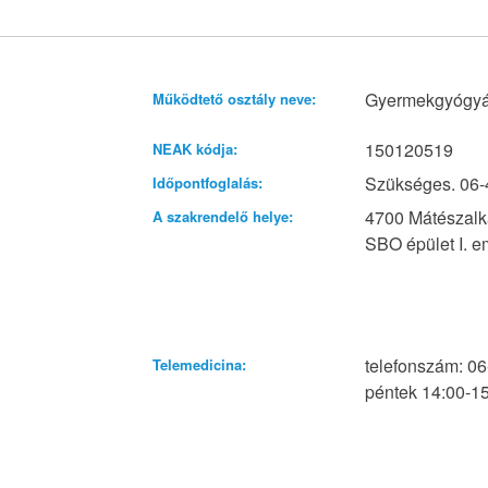
Gyermekgyógyá
Működtető osztály neve:
150120519
NEAK kódja:
Szükséges. 06-
Időpontfoglalás:
4700 Mátészalka
A szakrendelő helye:
SBO épület I. em
telefonszám: 06
Telemedicina:
péntek 14:00-15