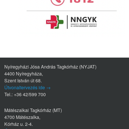
Nyíregyházi Jósa András Tagkórház (NYJAT)
4400 Nyíregyháza,
Szent István út 68.
Útvonaltervezés ide →
Tel.: +36 42/599 700
Mátészalkai Tagkórház (MT)
4700 Mátészalka,
Kórház u. 2-4.