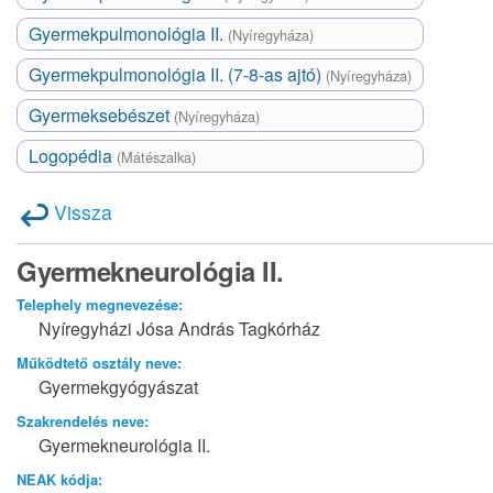
Gyermekpulmonológia II.
(Nyíregyháza)
Gyermekpulmonológia II. (7-8-as ajtó)
(Nyíregyháza)
Gyermeksebészet
(Nyíregyháza)
Logopédia
(Mátészalka)
Vissza
Gyermekneurológia II.
Telephely megnevezése:
Nyíregyházi Jósa András Tagkórház
Működtető osztály neve:
Gyermekgyógyászat
Szakrendelés neve:
Gyermekneurológia II.
NEAK kódja: