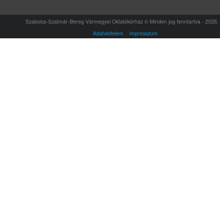
Szabolcs-Szatmár-Bereg Vármegyei Oktatókórház © Minden jog fenntartva - 2026.
Adatvédelem
Impresszum