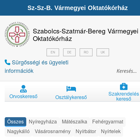
Sz-Sz-B. Vármegyei Oktatókórház
Szabolcs-Szatmár-Bereg Vármegyei
Oktatókórház
EN
DE
RO
UK
Sürgősségi és ügyeleti
információk
Szakrendelés
Orvoskereső
Osztálykereső
kereső
Összes
Nyíregyháza
Mátészalka
Fehérgyarmat
Nagykálló
Vásárosnamény
Nyírbátor
Nyírtelek