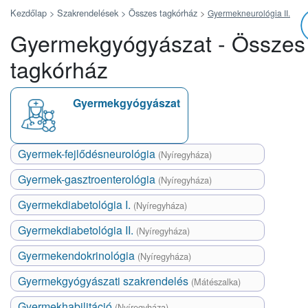
Kezdőlap >
Szakrendelések >
Összes tagkórház
>
Gyermekneurológia II.
Gyermekgyógyászat - Összes
tagkórház
Gyermekgyógyászat
Gyermek-fejlődésneurológia
(Nyíregyháza)
Gyermek-gasztroenterológia
(Nyíregyháza)
Gyermekdiabetológia I.
(Nyíregyháza)
Gyermekdiabetológia II.
(Nyíregyháza)
Gyermekendokrinológia
(Nyíregyháza)
Gyermekgyógyászati szakrendelés
(Mátészalka)
Gyermekhabilitáció
(Nyíregyháza)