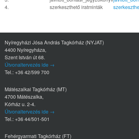
4.
szerkeszthető iratminták
szerkeszthe
Nyíregyházi Jósa András Tagkórház (NYJAT)
4400 Nyíregyháza,
Szent István út 68.
Útvonaltervezés ide →
Tel.: +36 42/599 700
Mátészalkai Tagkórház (MT)
4700 Mátészalka,
Kórház u. 2-4.
Útvonaltervezés ide →
Tel.: +36 44/501-501
Fehérgyarmati Tagkórház (FT)