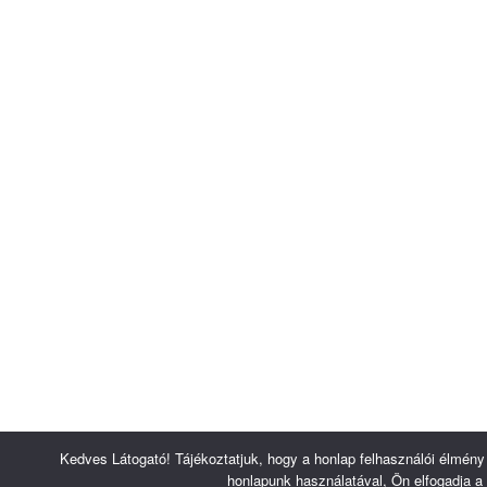
Kedves Látogató! Tájékoztatjuk, hogy a honlap felhasználói élmén
honlapunk használatával, Ön elfogadja a 