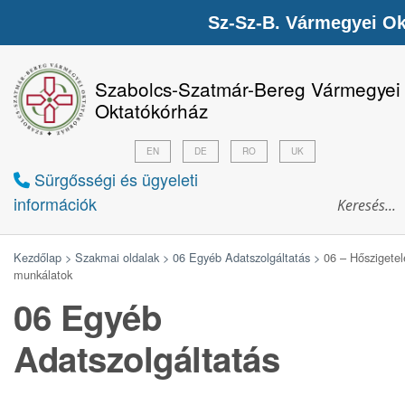
Sz-Sz-B. Vármegyei Ok
Szabolcs-Szatmár-Bereg Vármegyei
Oktatókórház
EN
DE
RO
UK
Sürgősségi és ügyeleti
információk
Kezdőlap >
Szakmai oldalak >
06 Egyéb Adatszolgáltatás >
06 – Hőszigetel
munkálatok
06 Egyéb
Adatszolgáltatás