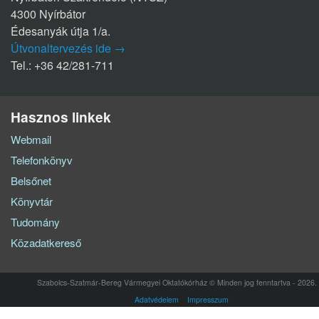
4300 Nyírbátor
Édesanyák útja 1/a.
Útvonaltervezés ide →
Tel.: +36 42/281-711
Hasznos linkek
Webmail
Telefonkönyv
Belsőnet
Könyvtár
Tudomány
Közadatkereső
Szabolcs-Szatmár-Bereg Vármegyei Oktatókórház © Minden jog fenntartva - 2026.
Adatvédelem
Impresszum