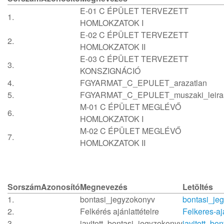
E-01 C ÉPÜLET TERVEZETT
1.
HOMLOKZATOK I
E-02 C ÉPÜLET TERVEZETT
2.
HOMLOKZATOK II
E-03 C ÉPÜLET TERVEZETT
3.
KONSZIGNÁCIÓ
4.
FGYARMAT_C_EPULET_arazatlan
5.
FGYARMAT_C_EPULET_muszaki_leira
M-01 C ÉPÜLET MEGLÉVŐ
6.
HOMLOKZATOK I
M-02 C ÉPÜLET MEGLÉVŐ
7.
HOMLOKZATOK II
Sorszám
Azonosító
Megnevezés
Letöltés
1.
bontasi_jegyzokonyv
bontasi_je
2.
Felkérés ajánlattételre
Felkeres-aja
3.
javitott_bontasi_jegyzokonyv
javitott_bo