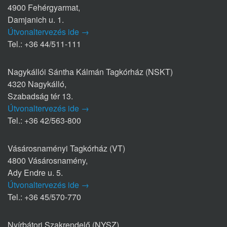
4900 Fehérgyarmat,
Damjanich u. 1.
Útvonaltervezés ide →
Tel.: +36 44/511-111
Nagykállói Sántha Kálmán Tagkórház (NSKT)
4320 Nagykálló,
Szabadság tér 13.
Útvonaltervezés ide →
Tel.: +36 42/563-800
Vásárosnaményi Tagkórház (VT)
4800 Vásárosnamény,
Ady Endre u. 5.
Útvonaltervezés ide →
Tel.: +36 45/570-770
Nyírbátori Szakrendelő (NYSZ)