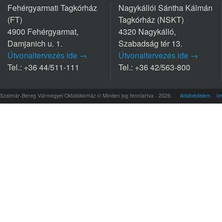
Fehérgyarmati Tagkórház
Nagykállói Sántha Kálmán
(FT)
Tagkórház (NSKT)
4900 Fehérgyarmat,
4320 Nagykálló,
Damjanich u. 1.
Szabadság tér 13.
Útvonaltervezés ide →
Útvonaltervezés ide →
Tel.: +36 44/511-111
Tel.: +36 42/563-800
Szatmár-Bereg Vármegyei Oktatókórház © Minden jog fenntartva - 2026.
Adatvédelem
I