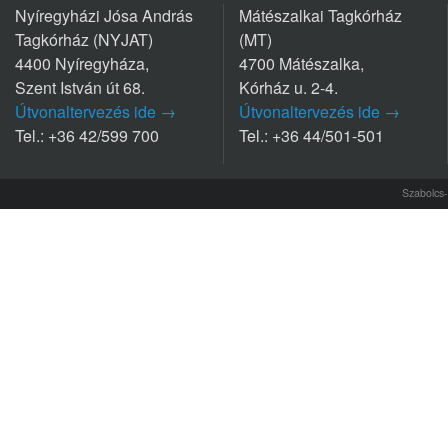
Nyíregyházi Jósa András
Mátészalkai Tagkórház
Tagkórház (NYJAT)
(MT)
4400 Nyíregyháza,
4700 Mátészalka,
Szent István út 68.
Kórház u. 2-4.
Útvonaltervezés ide →
Útvonaltervezés ide →
Tel.: +36 42/599 700
Tel.: +36 44/501-501
Szabolcs-