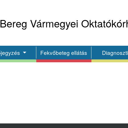
Bereg Vármegyei Oktatókór
őjegyzés
Fekvőbeteg ellátás
Diagnoszt