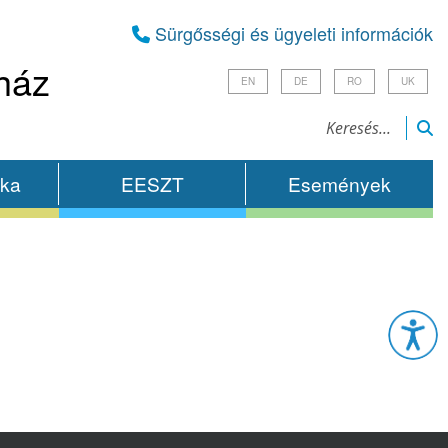
Sürgősségi és ügyeleti információk
ház
EN
DE
RO
UK
ika
EESZT
Események
Esz