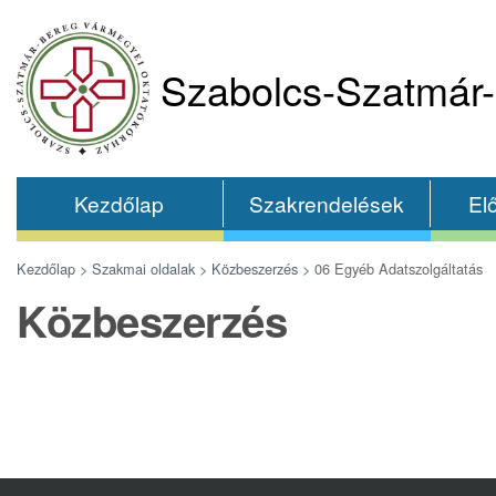
Szabolcs-Szatmár-
Kezdőlap
Szakrendelések
El
Kezdőlap >
Szakmai oldalak >
Közbeszerzés >
06 Egyéb Adatszolgáltatás
Közbeszerzés