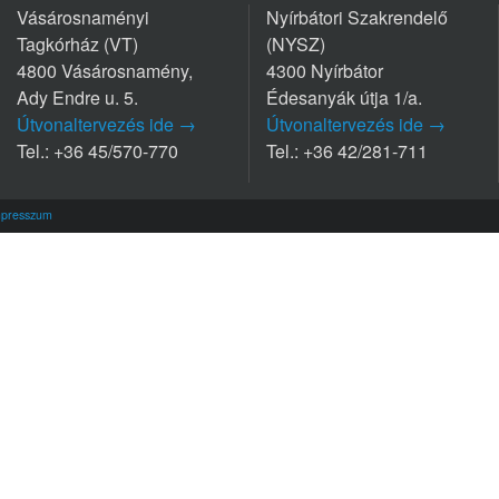
Vásárosnaményi
Nyírbátori Szakrendelő
Tagkórház (VT)
(NYSZ)
4800 Vásárosnamény,
4300 Nyírbátor
Ady Endre u. 5.
Édesanyák útja 1/a.
Útvonaltervezés ide →
Útvonaltervezés ide →
Tel.: +36 45/570-770
Tel.: +36 42/281-711
mpresszum