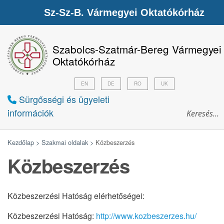
Sz-Sz-B. Vármegyei Oktatókórház
Szabolcs-Szatmár-Bereg Vármegyei
Oktatókórház
EN
DE
RO
UK
Sürgősségi és ügyeleti
információk
Kezdőlap >
Szakmai oldalak >
Közbeszerzés
Közbeszerzés
Közbeszerzési Hatóság elérhetőségei:
Közbeszerzési Hatóság:
http://www.kozbeszerzes.hu/