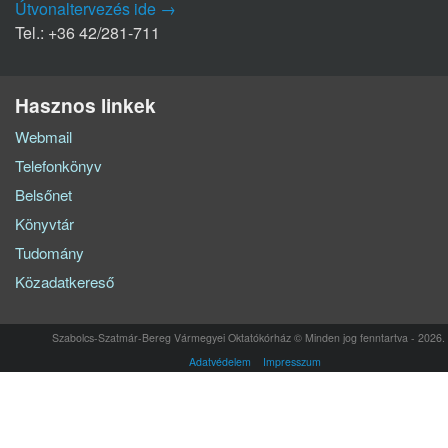
Útvonaltervezés ide →
Tel.: +36 42/281-711
Hasznos linkek
Webmail
Telefonkönyv
Belsőnet
Könyvtár
Tudomány
Közadatkereső
Szabolcs-Szatmár-Bereg Vármegyei Oktatókórház © Minden jog fenntartva - 2026.
Adatvédelem
Impresszum