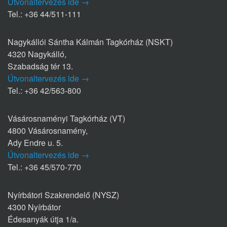
Útvonaltervezés ide →
Tel.: +36 44/511-111
Nagykállói Sántha Kálmán Tagkórház (NSKT)
4320 Nagykálló,
Szabadság tér 13.
Útvonaltervezés ide →
Tel.: +36 42/563-800
Vásárosnaményi Tagkórház (VT)
4800 Vásárosnamény,
Ady Endre u. 5.
Útvonaltervezés ide →
Tel.: +36 45/570-770
Nyírbátori Szakrendelő (NYSZ)
4300 Nyírbátor
Édesanyák útja 1/a.