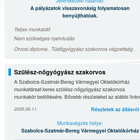
Jelentkezési határidő:
A pályázatok visszavonásig folyamatosan
benyújthatóak.
Teljes munkaidő
Nem szükséges nyelvtudás
Orvosi diploma . Tüdőgyógyász szakorvos végzettség .
Szülész-nőgyógyász szakorvos
A Szabolcs-Szatmár-Bereg Vármegyei Oktatókórház
munkatársat keres szülész-nőgyógyász szakorvos
munkakör betöltésére. Bővebb részleteket az alábbi linkr
kattintva olvashatnak: Szülész-nőgyógyász szakorvos
2026.06.11.
Részletek az állásról
Munkavégzés helye:
Szabolcs-Szatmár-Bereg Vármegyei Oktatókórház