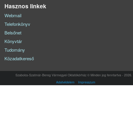
Hasznos linkek
Webmail
Telefonkönyv
Belsőnet
Könyvtár
Tudomány
Közadatkereső
Szabolcs-Szatmár-Bereg Vármegyei Oktatókórház © Minden jog fenntartva - 2026.
Adatvédelem
Impresszum