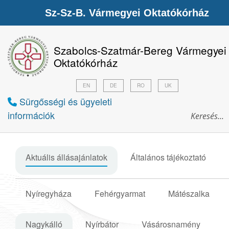
Sz-Sz-B. Vármegyei Oktatókórház
Szabolcs-Szatmár-Bereg Vármegyei
Oktatókórház
EN
DE
RO
UK
Sürgősségi és ügyeleti
információk
Aktuális állásajánlatok
Általános tájékoztató
Nyíregyháza
Fehérgyarmat
Mátészalka
Nagykálló
Nyírbátor
Vásárosnamény