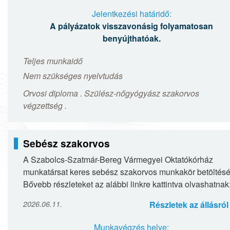
Jelentkezési határidő:
A pályázatok visszavonásig folyamatosan
benyújthatóak.
Teljes munkaidő
Nem szükséges nyelvtudás
Orvosi diploma . Szülész-nőgyógyász szakorvos
végzettség .
Sebész szakorvos
A Szabolcs-Szatmár-Bereg Vármegyei Oktatókórház
munkatársat keres sebész szakorvos munkakör betöltésé
Bővebb részleteket az alábbi linkre kattintva olvashatnak
Sebész szakorvos
2026.06.11.
Részletek az állásról
Munkavégzés helye: