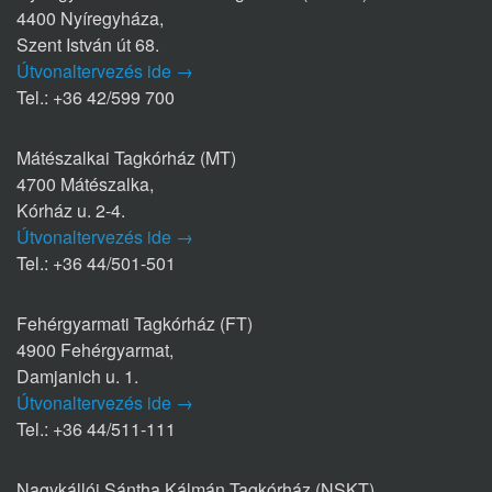
4400 Nyíregyháza,
Szent István út 68.
Útvonaltervezés ide →
Tel.: +36 42/599 700
Mátészalkai Tagkórház (MT)
4700 Mátészalka,
Kórház u. 2-4.
Útvonaltervezés ide →
Tel.: +36 44/501-501
Fehérgyarmati Tagkórház (FT)
4900 Fehérgyarmat,
Damjanich u. 1.
Útvonaltervezés ide →
Tel.: +36 44/511-111
Nagykállói Sántha Kálmán Tagkórház (NSKT)