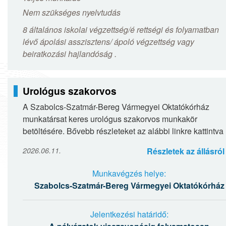
Nem szükséges nyelvtudás
8 általános iskolai végzettség/é rettségi és folyamatban
lévő ápolási asszisztens/ ápoló végzettség vagy
beiratkozási hajlandóság .
Urológus szakorvos
A Szabolcs-Szatmár-Bereg Vármegyei Oktatókórház
munkatársat keres urológus szakorvos munkakör
betöltésére. Bővebb részleteket az alábbi linkre kattintva
olvashatnak: Urológus szakorvos
2026.06.11.
Részletek az állásról
Munkavégzés helye:
Szabolcs-Szatmár-Bereg Vármegyei Oktatókórház
Jelentkezési határidő: