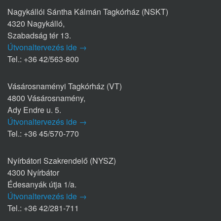
Nagykállói Sántha Kálmán Tagkórház (NSKT)
4320 Nagykálló,
Szabadság tér 13.
Útvonaltervezés ide →
Tel.: +36 42/563-800
Vásárosnaményi Tagkórház (VT)
4800 Vásárosnamény,
Ady Endre u. 5.
Útvonaltervezés ide →
Tel.: +36 45/570-770
Nyírbátori Szakrendelő (NYSZ)
4300 Nyírbátor
Édesanyák útja 1/a.
Útvonaltervezés ide →
Tel.: +36 42/281-711