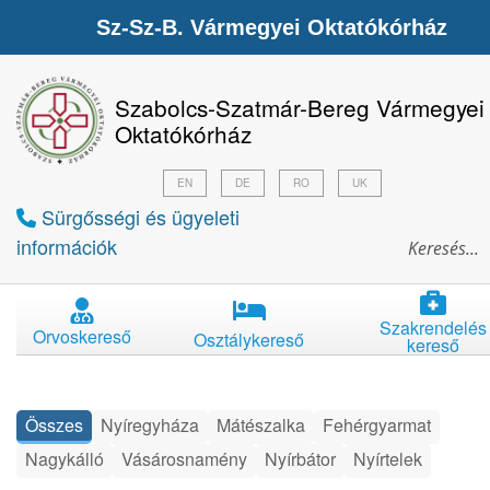
Sz-Sz-B. Vármegyei Oktatókórház
Szabolcs-Szatmár-Bereg Vármegyei
Oktatókórház
EN
DE
RO
UK
Sürgősségi és ügyeleti
információk
Szakrendelés
Orvoskereső
Osztálykereső
kereső
Összes
Nyíregyháza
Mátészalka
Fehérgyarmat
Nagykálló
Vásárosnamény
Nyírbátor
Nyírtelek