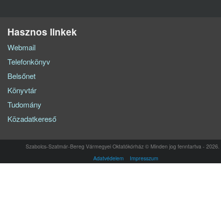
Hasznos linkek
Webmail
Telefonkönyv
Belsőnet
Könyvtár
Tudomány
Közadatkereső
Szabolcs-Szatmár-Bereg Vármegyei Oktatókórház © Minden jog fenntartva - 2026.
Adatvédelem
Impresszum