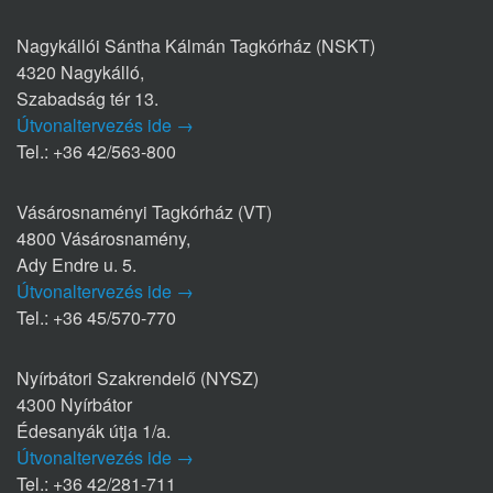
Nagykállói Sántha Kálmán Tagkórház (NSKT)
4320 Nagykálló,
Szabadság tér 13.
Útvonaltervezés ide →
Tel.: +36 42/563-800
Vásárosnaményi Tagkórház (VT)
4800 Vásárosnamény,
Ady Endre u. 5.
Útvonaltervezés ide →
Tel.: +36 45/570-770
Nyírbátori Szakrendelő (NYSZ)
4300 Nyírbátor
Édesanyák útja 1/a.
Útvonaltervezés ide →
Tel.: +36 42/281-711