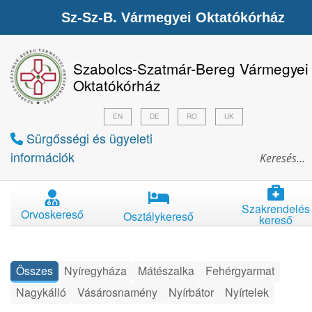
Sz-Sz-B. Vármegyei Oktatókórház
Szabolcs-Szatmár-Bereg Vármegyei
Oktatókórház
EN
DE
RO
UK
Sürgősségi és ügyeleti
információk
Szakrendelés
Orvoskereső
Osztálykereső
kereső
Összes
Nyíregyháza
Mátészalka
Fehérgyarmat
Nagykálló
Vásárosnamény
Nyírbátor
Nyírtelek