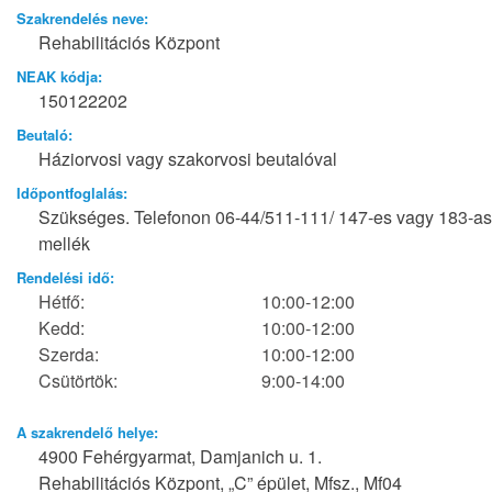
Szakrendelés neve:
Rehabilitációs Központ
NEAK kódja:
150122202
Beutaló:
Háziorvosi vagy szakorvosi beutalóval
Időpontfoglalás:
Szükséges. Telefonon 06-44/511-111/ 147-es vagy 183-as
mellék
Rendelési idő:
Hétfő:
10:00-12:00
Kedd:
10:00-12:00
Szerda:
10:00-12:00
Csütörtök:
9:00-14:00
A szakrendelő helye:
4900 Fehérgyarmat, Damjanich u. 1.
Rehabilitációs Központ, „C” épület, Mfsz., Mf04