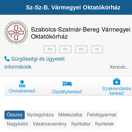
Sz-Sz-B. Vármegyei Oktatókórház
Szabolcs-Szatmár-Bereg Vármegyei
Oktatókórház
EN
DE
RO
UK
Sürgősségi és ügyeleti
információk
Szakrendelés
Orvoskereső
Osztálykereső
kereső
Összes
Nyíregyháza
Mátészalka
Fehérgyarmat
Nagykálló
Vásárosnamény
Nyírbátor
Nyírtelek