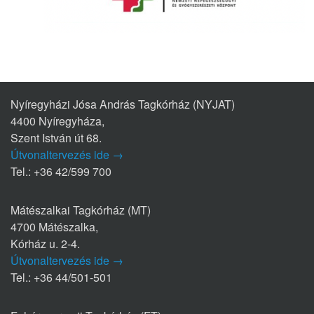
Nyíregyházi Jósa András Tagkórház (NYJAT)
4400 Nyíregyháza,
Szent István út 68.
Útvonaltervezés ide →
Tel.: +36 42/599 700
Mátészalkai Tagkórház (MT)
4700 Mátészalka,
Kórház u. 2-4.
Útvonaltervezés ide →
Tel.: +36 44/501-501