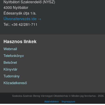
Nyírbátori Szakrendelő (NYSZ)
4300 Nyírbátor
Édesanyák útja 1/a.
Útvonaltervezés ide →
Tel.: +36 42/281-711
Hasznos linkek
Webmail
Telefonkönyv
Belsőnet
Könyvtár
Tudomány
Közadatkereső
Szabolcs-Szatmár-Bereg Vármegyei Oktatókórház © Minden jog fenntartva - 2026.
Adatvédelem
Impresszum