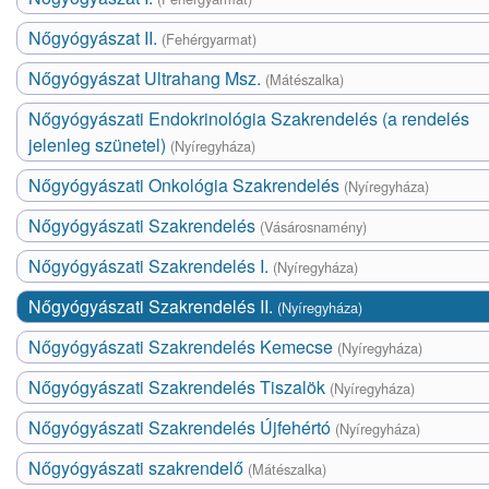
Nőgyógyászat II.
(Fehérgyarmat)
Nőgyógyászat Ultrahang Msz.
(Mátészalka)
Nőgyógyászati Endokrinológia Szakrendelés (a rendelés
jelenleg szünetel)
(Nyíregyháza)
Nőgyógyászati Onkológia Szakrendelés
(Nyíregyháza)
Nőgyógyászati Szakrendelés
(Vásárosnamény)
Nőgyógyászati Szakrendelés I.
(Nyíregyháza)
Nőgyógyászati Szakrendelés II.
(Nyíregyháza)
Nőgyógyászati Szakrendelés Kemecse
(Nyíregyháza)
Nőgyógyászati Szakrendelés Tiszalök
(Nyíregyháza)
Nőgyógyászati Szakrendelés Újfehértó
(Nyíregyháza)
Nőgyógyászati szakrendelő
(Mátészalka)