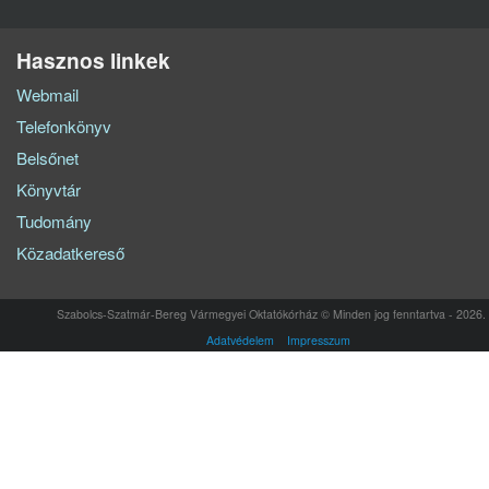
Hasznos linkek
Webmail
Telefonkönyv
Belsőnet
Könyvtár
Tudomány
Közadatkereső
Szabolcs-Szatmár-Bereg Vármegyei Oktatókórház © Minden jog fenntartva - 2026.
Adatvédelem
Impresszum