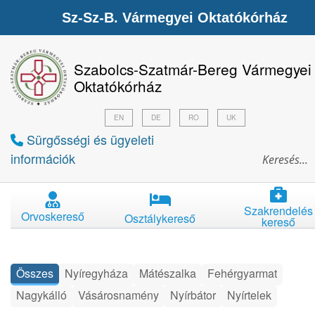
Sz-Sz-B. Vármegyei Oktatókórház
Szabolcs-Szatmár-Bereg Vármegyei
Oktatókórház
EN
DE
RO
UK
Sürgősségi és ügyeleti
információk
Szakrendelés
Orvoskereső
Osztálykereső
kereső
Összes
Nyíregyháza
Mátészalka
Fehérgyarmat
Nagykálló
Vásárosnamény
Nyírbátor
Nyírtelek