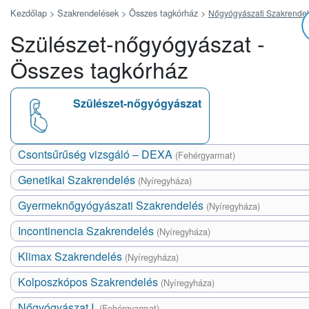
Kezdőlap >
Szakrendelések >
Összes tagkórház
>
Nőgyógyászati Szakrendelé
Szülészet-nőgyógyászat -
Összes tagkórház
Szülészet-nőgyógyászat
Csontsűrűség vizsgáló – DEXA
(Fehérgyarmat)
Genetikai Szakrendelés
(Nyíregyháza)
Gyermeknőgyógyászati Szakrendelés
(Nyíregyháza)
Incontinencia Szakrendelés
(Nyíregyháza)
Klimax Szakrendelés
(Nyíregyháza)
Kolposzkópos Szakrendelés
(Nyíregyháza)
Nőgyógyászat I.
(Fehérgyarmat)