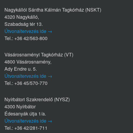
Nagykállói Sántha Kálmán Tagkórház (NSKT)
4320 Nagykálló,
Szabadság tér 13.
Útvonaltervezés ide →
Tel.: +36 42/563-800
Vásárosnaményi Tagkórház (VT)
4800 Vásárosnamény,
Ady Endre u. 5.
Útvonaltervezés ide →
Tel.: +36 45/570-770
Nyírbátori Szakrendelő (NYSZ)
4300 Nyírbátor
Édesanyák útja 1/a.
Útvonaltervezés ide →
Tel.: +36 42/281-711