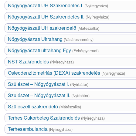
Nőgyógyászati UH Szakrendelés I.
(Nyíregyháza)
Nőgyógyászati UH Szakrendelés II.
(Nyíregyháza)
Nőgyógyászati UH szakrendelő
(Mátészalka)
Nőgyógyászati Ultrahang
(Vásárosnamény)
Nőgyógyászati ultrahang Fgy
(Fehérgyarmat)
NST Szakrendelés
(Nyíregyháza)
Osteodenzitometriás (DEXA) szakrendelés
(Nyíregyháza)
Szülészet – Nőgyógyászat I.
(Nyírbátor)
Szülészet – Nőgyógyászat II.
(Nyírbátor)
Szülészeti szakrendelő
(Mátészalka)
Terhes Cukorbeteg Szakrendelés
(Nyíregyháza)
Terhesambulancia
(Nyíregyháza)