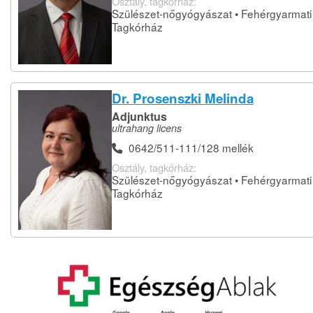
Osztály, tagkórház:
Szülészet-nőgyógyászat • Fehérgyarmati
Tagkórház
Dr. Prosenszki Melinda
Adjunktus
ultrahang licens
0642/511-111/128 mellék
Osztály, tagkórház:
Szülészet-nőgyógyászat • Fehérgyarmati
Tagkórház