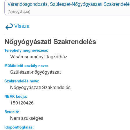
Várandósgondozás, Szülészet-Nőgyógyászati Szakrendelé
(Nyíregyháza)
Vissza
Nőgyógyászati Szakrendelés
Telephely megnevezése:
Vásárosnaményi Tagkórház
Működtető osztály neve:
Szülészet-nőgyógyászat
Szakrendelés neve:
Nőgyógyászati Szakrendelés
NEAK kódja:
150120426
Beutaló:
Nem szükséges
Időpontfoglalás: