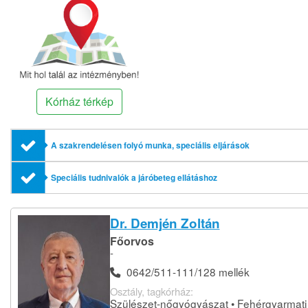
Kórház térkép
A szakrendelésen folyó munka, speciális eljárások
Speciális tudnivalók a járóbeteg ellátáshoz
Dr. Demjén Zoltán
Főorvos
-
0642/511-111/128 mellék
Osztály, tagkórház:
Szülészet-nőgyógyászat • Fehérgyarmati