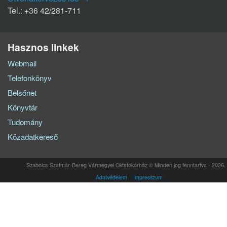
Tel.: +36 42/281-711
Hasznos linkek
Webmail
Telefonkönyv
Belsőnet
Könyvtár
Tudomány
Közadatkereső
Szabolcs-Szatmár-Bereg Vármegyei Oktatókórház © Minden jog fenntartva - 2026.
Adatvédelem
Impresszum