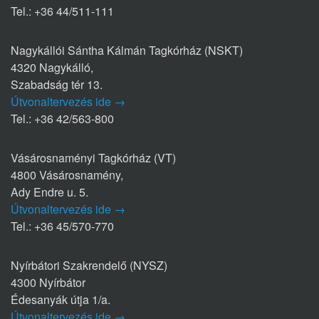
Tel.: +36 44/511-111
Nagykállói Sántha Kálmán Tagkórház (NSKT)
4320 Nagykálló,
Szabadság tér 13.
Útvonaltervezés ide →
Tel.: +36 42/563-800
Vásárosnaményi Tagkórház (VT)
4800 Vásárosnamény,
Ady Endre u. 5.
Útvonaltervezés ide →
Tel.: +36 45/570-770
Nyírbátori Szakrendelő (NYSZ)
4300 Nyírbátor
Édesanyák útja 1/a.
Útvonaltervezés ide →