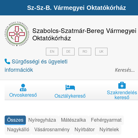
Sz-Sz-B. Vármegyei Oktatókórház
Szabolcs-Szatmár-Bereg Vármegyei
Oktatókórház
EN
DE
RO
UK
Sürgősségi és ügyeleti
információk
Szakrendelés
Orvoskereső
Osztálykereső
kereső
Összes
Nyíregyháza
Mátészalka
Fehérgyarmat
Nagykálló
Vásárosnamény
Nyírbátor
Nyírtelek