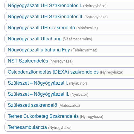
Nőgyógyászati UH Szakrendelés I.
(Nyíregyháza)
Nőgyógyászati UH Szakrendelés II.
(Nyíregyháza)
Nőgyógyászati UH szakrendelő
(Mátészalka)
Nőgyógyászati Ultrahang
(Vásárosnamény)
Nőgyógyászati ultrahang Fgy
(Fehérgyarmat)
NST Szakrendelés
(Nyíregyháza)
Osteodenzitometriás (DEXA) szakrendelés
(Nyíregyháza)
Szülészet – Nőgyógyászat I.
(Nyírbátor)
Szülészet – Nőgyógyászat II.
(Nyírbátor)
Szülészeti szakrendelő
(Mátészalka)
Terhes Cukorbeteg Szakrendelés
(Nyíregyháza)
Terhesambulancia
(Nyíregyháza)