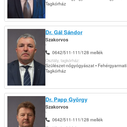
Tagkórház
Dr. Gál Sándor
Szakorvos
-
0642/511-111/128 mellék
Osztály, tagkórház:
Szülészet-nőgyógyászat • Fehérgyarmati
Tagkórház
Dr. Papp György
Szakorvos
-
0642/511-111/128 mellék