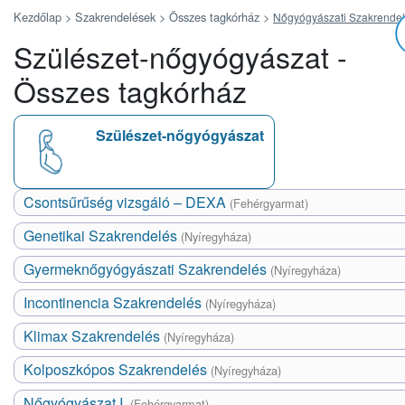
Kezdőlap >
Szakrendelések >
Összes tagkórház
>
Nőgyógyászati Szakrende
Szülészet-nőgyógyászat -
Összes tagkórház
Szülészet-nőgyógyászat
Csontsűrűség vizsgáló – DEXA
(Fehérgyarmat)
Genetikai Szakrendelés
(Nyíregyháza)
Gyermeknőgyógyászati Szakrendelés
(Nyíregyháza)
Incontinencia Szakrendelés
(Nyíregyháza)
Klimax Szakrendelés
(Nyíregyháza)
Kolposzkópos Szakrendelés
(Nyíregyháza)
Nőgyógyászat I.
(Fehérgyarmat)