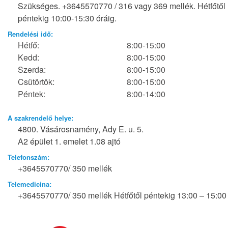
Szükséges. +3645570770 / 316 vagy 369 mellék. Hétfőtől
péntekig 10:00-15:30 óráig.
Rendelési idő:
Hétfő:
8:00-15:00
Kedd:
8:00-15:00
Szerda:
8:00-15:00
Csütörtök:
8:00-15:00
Péntek:
8:00-14:00
A szakrendelő helye:
4800. Vásárosnamény, Ady E. u. 5.
A2 épület 1. emelet 1.08 ajtó
Telefonszám:
+3645570770/ 350 mellék
Telemedicina:
+3645570770/ 350 mellék Hétfőtől péntekig 13:00 – 15:00