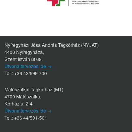
Nyíregyházi Jósa András Tagkórház (NYJAT)
4400 Nyíregyháza,
Szent István út 68.
Útvonaltervezés ide →
Tel.: +36 42/599 700
Mátészalkai Tagkórház (MT)
4700 Mátészalka,
Kórház u. 2-4.
Útvonaltervezés ide →
Tel.: +36 44/501-501