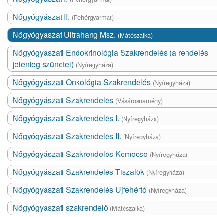
Nőgyógyászat II.
(Fehérgyarmat)
Nőgyógyászat Ultrahang Msz.
(Mátészalka)
Nőgyógyászati Endokrinológia Szakrendelés (a rendelés
jelenleg szünetel)
(Nyíregyháza)
Nőgyógyászati Onkológia Szakrendelés
(Nyíregyháza)
Nőgyógyászati Szakrendelés
(Vásárosnamény)
Nőgyógyászati Szakrendelés I.
(Nyíregyháza)
Nőgyógyászati Szakrendelés II.
(Nyíregyháza)
Nőgyógyászati Szakrendelés Kemecse
(Nyíregyháza)
Nőgyógyászati Szakrendelés Tiszalök
(Nyíregyháza)
Nőgyógyászati Szakrendelés Újfehértó
(Nyíregyháza)
Nőgyógyászati szakrendelő
(Mátészalka)