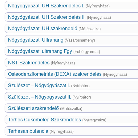
Nőgyógyászati UH Szakrendelés I.
(Nyíregyháza)
Nőgyógyászati UH Szakrendelés II.
(Nyíregyháza)
Nőgyógyászati UH szakrendelő
(Mátészalka)
Nőgyógyászati Ultrahang
(Vásárosnamény)
Nőgyógyászati ultrahang Fgy
(Fehérgyarmat)
NST Szakrendelés
(Nyíregyháza)
Osteodenzitometriás (DEXA) szakrendelés
(Nyíregyháza)
Szülészet – Nőgyógyászat I.
(Nyírbátor)
Szülészet – Nőgyógyászat II.
(Nyírbátor)
Szülészeti szakrendelő
(Mátészalka)
Terhes Cukorbeteg Szakrendelés
(Nyíregyháza)
Terhesambulancia
(Nyíregyháza)