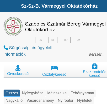
Sz-Sz-B. Vármegyei Oktatókórház
Szabolcs-Szatmár-Bereg Vármegyei
Oktatókórház
EN
DE
RO
UK
Sürgősségi és ügyeleti
információk
Szakrendelés
Orvoskereső
Osztálykereső
kereső
Összes
Nyíregyháza
Mátészalka
Fehérgyarmat
Nagykálló
Vásárosnamény
Nyírbátor
Nyírtelek