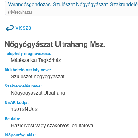
Várandósgondozás, Szülészet-Nőgyógyászati Szakrendelé
(Nyíregyháza)
Vissza
Nőgyógyászat Ultrahang Msz.
Telephely megnevezése:
Mátészalkai Tagkórház
Működtető osztály neve:
Szülészet-nőgyógyászat
Szakrendelés neve:
Nőgyógyászat Ultrahang
NEAK kódja:
15012NU02
Beutaló:
Háziorvosi vagy szakorvosi beutalóval
Időpontfoglalás: