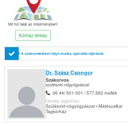
Kórház térkép
A szakrendelésen folyó munka, speciális eljárások
Dr. Szász Csongor
Szakorvos
szülészet-nőgyógyászat
06 44/ 501-501 / 577,562 mellék
Osztály, tagkórház:
Szülészet-nõgyógyászat • Mátészalkai
Tagkórház