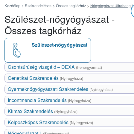
Kezdőlap >
Szakrendelések >
Összes tagkórház
>
Nőgyógyászat Ultrahang M
Szülészet-nőgyógyászat -
Összes tagkórház
Szülészet-nőgyógyászat
Csontsűrűség vizsgáló – DEXA
(Fehérgyarmat)
Genetikai Szakrendelés
(Nyíregyháza)
Gyermeknőgyógyászati Szakrendelés
(Nyíregyháza)
Incontinencia Szakrendelés
(Nyíregyháza)
Klimax Szakrendelés
(Nyíregyháza)
Kolposzkópos Szakrendelés
(Nyíregyháza)
Nőgyógyászat I.
(Fehérgyarmat)