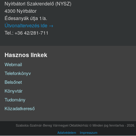
Nyírbátori Szakrendelő (NYSZ)
4300 Nyírbátor
Édesanyák útja 1/a.
Útvonaltervezés ide →
Tel.: +36 42/281-711
Hasznos linkek
Webmail
Telefonkönyv
Belsőnet
Könyvtár
Tudomány
Közadatkereső
Szabolcs-Szatmár-Bereg Vármegyei Oktatókórház © Minden jog fenntartva - 2026.
Adatvédelem
Impresszum