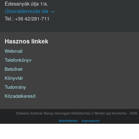
Édesanyák útja 1/a.
Útvonaltervezés ide →
Tel.: +36 42/281-711
Hasznos linkek
Webmail
Telefonkönyv
Belsőnet
Könyvtár
Tudomány
Közadatkereső
Szabolcs-Szatmár-Bereg Vármegyei Oktatókórház © Minden jog fenntartva - 2026.
Adatvédelem
Impresszum