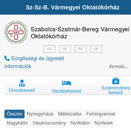
Sz-Sz-B. Vármegyei Oktatókórház
Szabolcs-Szatmár-Bereg Vármegyei
Oktatókórház
EN
DE
RO
UK
Sürgősségi és ügyeleti
információk
Szakrendelés
Orvoskereső
Osztálykereső
kereső
Összes
Nyíregyháza
Mátészalka
Fehérgyarmat
Nagykálló
Vásárosnamény
Nyírbátor
Nyírtelek