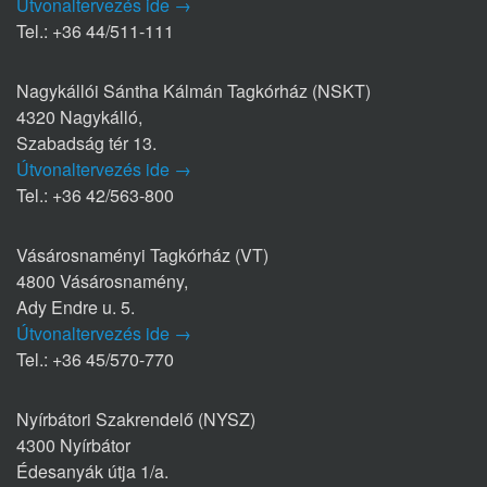
Útvonaltervezés ide →
Tel.: +36 44/511-111
Nagykállói Sántha Kálmán Tagkórház (NSKT)
4320 Nagykálló,
Szabadság tér 13.
Útvonaltervezés ide →
Tel.: +36 42/563-800
Vásárosnaményi Tagkórház (VT)
4800 Vásárosnamény,
Ady Endre u. 5.
Útvonaltervezés ide →
Tel.: +36 45/570-770
Nyírbátori Szakrendelő (NYSZ)
4300 Nyírbátor
Édesanyák útja 1/a.