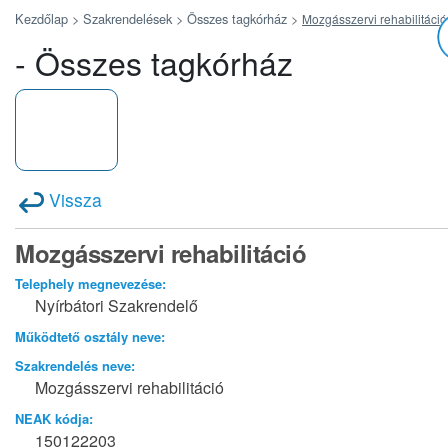
Kezdőlap >
Szakrendelések >
Összes tagkórház
>
Mozgásszervi rehabilitáció
- Összes tagkórház
Vissza
Mozgásszervi rehabilitáció
Telephely megnevezése:
Nyírbátori Szakrendelő
Működtető osztály neve:
Szakrendelés neve:
Mozgásszervi rehabilitáció
NEAK kódja:
150122203