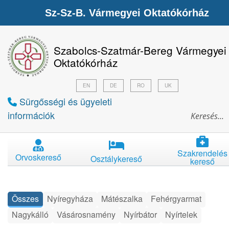
Sz-Sz-B. Vármegyei Oktatókórház
Szabolcs-Szatmár-Bereg Vármegyei
Oktatókórház
EN
DE
RO
UK
Sürgősségi és ügyeleti
információk
Szakrendelés
Orvoskereső
Osztálykereső
kereső
Összes
Nyíregyháza
Mátészalka
Fehérgyarmat
Nagykálló
Vásárosnamény
Nyírbátor
Nyírtelek