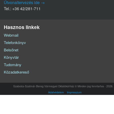
Útvonaltervezés ide →
Tel.: +36 42/281-711
Hasznos linkek
Webmail
Telefonkönyv
Belsőnet
Könyvtár
Tudomány
Közadatkereső
Szabolcs-Szatmár-Bereg Vármegyei Oktatókórház © Minden jog fenntartva - 2026.
Adatvédelem
Impresszum