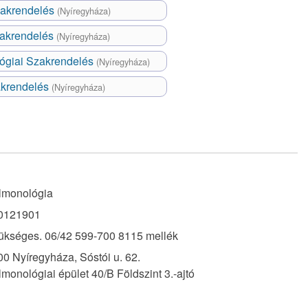
zakrendelés
(Nyíregyháza)
zakrendelés
(Nyíregyháza)
ógiai Szakrendelés
(Nyíregyháza)
akrendelés
(Nyíregyháza)
lmonológia
0121901
ükséges. 06/42 599-700 8115 mellék
00 Nyíregyháza, Sóstói u. 62.
monológiai épület 40/B Földszint 3.-ajtó