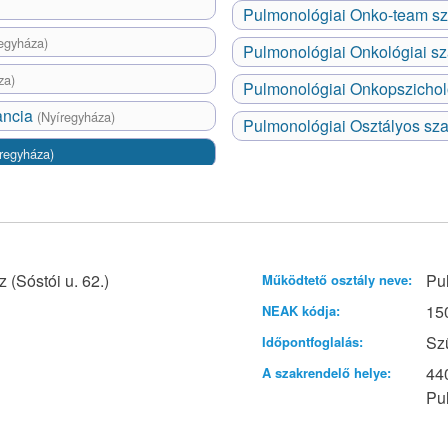
Pulmonológiai Onko-team s
egyháza)
Pulmonológiai Onkológiai s
za)
Pulmonológiai Onkopszichol
ancia
(Nyíregyháza)
Pulmonológiai Osztályos sz
regyháza)
(Sóstói u. 62.)
Pu
Működtető osztály neve:
15
NEAK kódja:
Sz
Időpontfoglalás:
44
A szakrendelő helye:
Pul