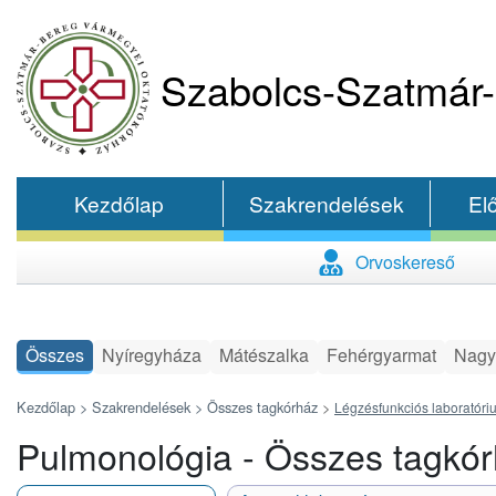
Szabolcs-Szatmár-
Kezdőlap
Szakrendelések
El
Orvoskereső
Összes
Nyíregyháza
Mátészalka
Fehérgyarmat
Nagy
Kezdőlap >
Szakrendelések >
Összes tagkórház
>
Légzésfunkciós laboratóri
Pulmonológia - Összes tagkó