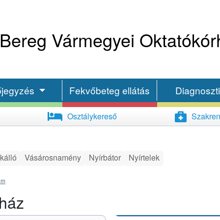
Bereg Vármegyei Oktatókór
őjegyzés
Fekvőbeteg ellátás
Diagnoszt
Osztálykereső
Szakren
kálló
Vásárosnamény
Nyírbátor
Nyírtelek
um
rház