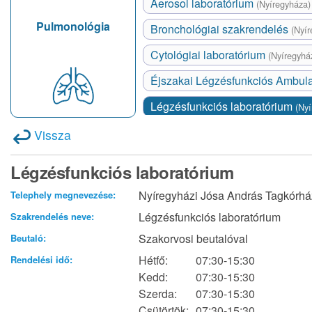
Aerosol laboratórium
(Nyíregyháza)
Pulmonológia
Bronchológiai szakrendelés
(Nyír
Cytológiai laboratórium
(Nyíregyhá
Éjszakai Légzésfunkciós Ambul
Légzésfunkciós laboratórium
(Nyí
Vissza
Légzésfunkciós laboratórium
Nyíregyházi Jósa András Tagkórház 
Telephely megnevezése:
Légzésfunkciós laboratórium
Szakrendelés neve:
Szakorvosi beutalóval
Beutaló:
Hétfő:
07:30-15:30
Rendelési idő:
Kedd:
07:30-15:30
Szerda:
07:30-15:30
Csütörtök:
07:30-15:30