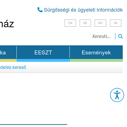
Sürgősségi és ügyeleti információk
ház
EN
DE
RO
UK
ika
EESZT
Események
delés kereső
Esz