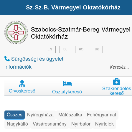
Sz-Sz-B. Vármegyei Oktatókórház
Szabolcs-Szatmár-Bereg Vármegyei
Oktatókórház
EN
DE
RO
UK
Sürgősségi és ügyeleti
információk
Szakrendelés
Orvoskereső
Osztálykereső
kereső
Összes
Nyíregyháza
Mátészalka
Fehérgyarmat
Nagykálló
Vásárosnamény
Nyírbátor
Nyírtelek