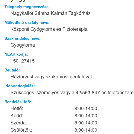
Telephely megnevezése:
Nagykállói Sántha Kálmán Tagkórház
Működtető osztály neve:
Központi Gyógytorna és Fizioterápia
Szakrendelés neve:
Gyógytorna
NEAK kódja:
150127415
Beutaló:
Háziorvosi vagy szakorvosi beutalóval
Időpontfoglalás:
Szükséges. személyes vagy a 42/563-847-es telefonszá
Rendelési idő:
Hétfő:
8:00-14:00
Kedd:
8:00-14:00
Szerda:
8:00-14:00
Csütörtök:
8:00-14:00