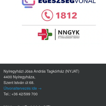
Nyíregyházi Jósa András Tagkórház (NYJAT)
4400 Nyíregyháza,
Szent István út 68.
Útvonaltervezés ide →
Tel.: +36 42/599 700