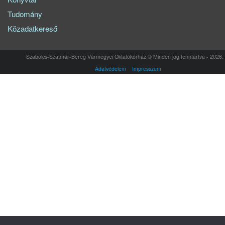
Tudomány
Közadatkereső
Szabolcs-Szatmár-Bereg Vármegyei Oktatókórház © Minden jog fenntartva - 2026.
Adatvédelem
Impresszum