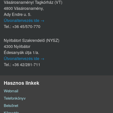
Vásárosnaményi Tagkórház (VT)
4800 Vásárosnamény,
Ady Endre u. 5.
Útvonaltervezés ide →
Tel.: +36 45/570-770
Nyírbátori Szakrendelő (NYSZ)
4300 Nyírbátor
Édesanyák útja 1/a.
Útvonaltervezés ide →
Tel.: +36 42/281-711
Hasznos linkek
Webmail
Telefonkönyv
Belsőnet
Könyvtár