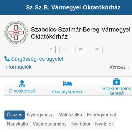
Sz-Sz-B. Vármegyei Oktatókórház
Szabolcs-Szatmár-Bereg Vármegyei
Oktatókórház
EN
DE
RO
UK
Sürgősségi és ügyeleti
információk
Szakrendelés
Orvoskereső
Osztálykereső
kereső
Összes
Nyíregyháza
Mátészalka
Fehérgyarmat
Nagykálló
Vásárosnamény
Nyírbátor
Nyírtelek