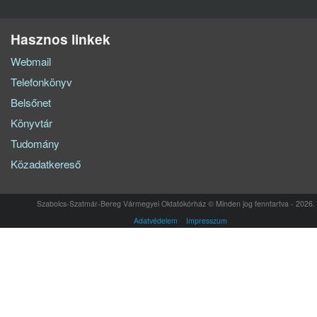
Hasznos linkek
Webmail
Telefonkönyv
Belsőnet
Könyvtár
Tudomány
Közadatkereső
Szabolcs-Szatmár-Bereg Vármegyei Oktatókórház © Minden jog fenntartva - 2026.
Adatvédelem
Impresszum