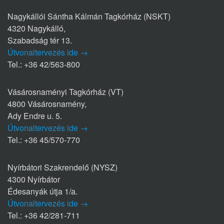
Nagykállói Sántha Kálmán Tagkórház (NSKT)
4320 Nagykálló,
Szabadság tér 13.
Útvonaltervezés ide →
Tel.: +36 42/563-800
Vásárosnaményi Tagkórház (VT)
4800 Vásárosnamény,
Ady Endre u. 5.
Útvonaltervezés ide →
Tel.: +36 45/570-770
Nyírbátori Szakrendelő (NYSZ)
4300 Nyírbátor
Édesanyák útja 1/a.
Útvonaltervezés ide →
Tel.: +36 42/281-711