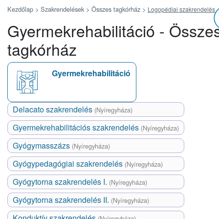
Kezdőlap >
Szakrendelések >
Összes tagkórház
>
Logopédiai szakrendelés
Gyermekrehabilitáció - Össze
tagkórház
Gyermekrehabilitáció
Delacato szakrendelés
(Nyíregyháza)
Gyermekrehabilitációs szakrendelés
(Nyíregyháza)
Gyógymasszázs
(Nyíregyháza)
Gyógypedagógiai szakrendelés
(Nyíregyháza)
Gyógytorna szakrendelés I.
(Nyíregyháza)
Gyógytorna szakrendelés II.
(Nyíregyháza)
Konduktív szakrendelés
(Nyíregyháza)