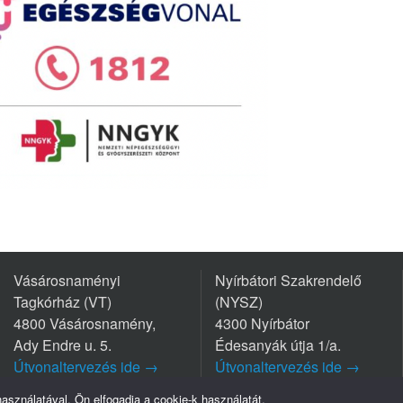
Vásárosnaményi
Nyírbátori Szakrendelő
Tagkórház (VT)
(NYSZ)
4800 Vásárosnamény,
4300 Nyírbátor
Ady Endre u. 5.
Édesanyák útja 1/a.
Útvonaltervezés ide →
Útvonaltervezés ide →
Tel.: +36 45/570-770
Tel.: +36 42/281-711
sználatával, Ön elfogadja a cookie-k használatát.