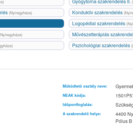
Gyógytorna szakrendelés II.
za)
elés
Konduktív szakrendelés
(Nyíregyháza)
(Nyír
Logopédiai szakrendelés
(Ny
Művészetterápiás szakrende
(Nyíregyháza)
Pszichológiai szakrendelés
egyháza)
(
Gyermek
Működtető osztály neve:
1501P5
NEAK kódja:
Szükség
Időpontfoglalás:
4400 Nyí
A szakrendelő helye:
Pólus B 