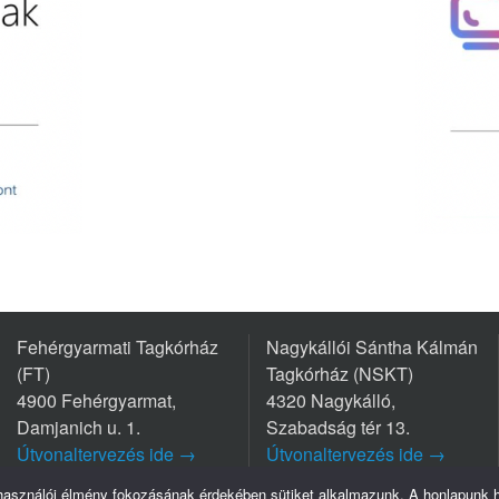
Fehérgyarmati Tagkórház
Nagykállói Sántha Kálmán
(FT)
Tagkórház (NSKT)
4900 Fehérgyarmat,
4320 Nagykálló,
Damjanich u. 1.
Szabadság tér 13.
Útvonaltervezés ide →
Útvonaltervezés ide →
Tel.: +36 44/511-111
Tel.: +36 42/563-800
lhasználói élmény fokozásának érdekében sütiket alkalmazunk. A honlapunk ha