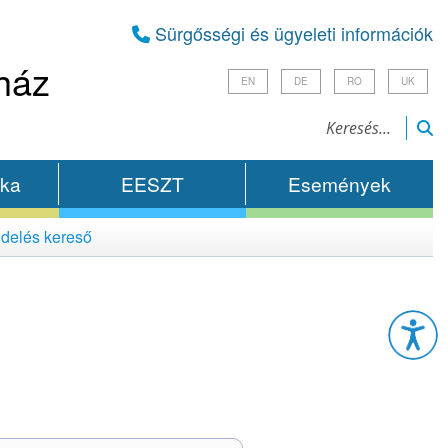
Sürgősségi és ügyeleti információk
ház
EN
DE
RO
UK
ika
EESZT
Események
delés kereső
Esz