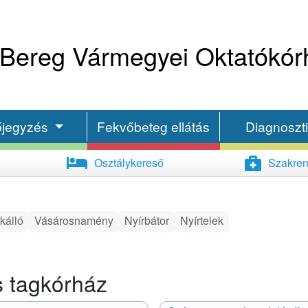
Bereg Vármegyei Oktatókór
őjegyzés
Fekvőbeteg ellátás
Diagnoszt
Osztálykereső
Szakren
kálló
Vásárosnamény
Nyírbátor
Nyírtelek
s tagkórház