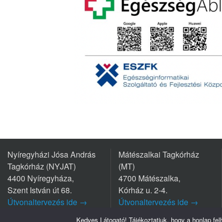
Nyíregyházi Jósa András
Mátészalkai Tagkórház
Tagkórház (NYJAT)
(MT)
4400 Nyíregyháza,
4700 Mátészalka,
Szent István út 68.
Kórház u. 2-4.
Útvonaltervezés ide →
Útvonaltervezés ide →
Tel.: +36 42/599 700
Tel.: +36 44/501-501
Kedves Látogató! Tájékoztatjuk, hogy a honlap fe