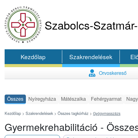
Szabolcs-Szatmár-
Kezdőlap
Szakrendelések
El
Orvoskereső
Összes
Nyíregyháza
Mátészalka
Fehérgyarmat
Nagy
Kezdőlap >
Szakrendelések >
Összes tagkórház
>
Gyógymasszázs
Gyermekrehabilitáció - Össze