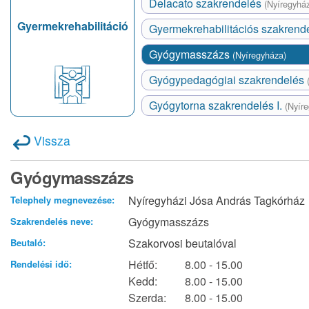
Delacato szakrendelés
(Nyíregyhá
Gyermekrehabilitáció
Gyermekrehabilitációs szakrend
Gyógymasszázs
(Nyíregyháza)
Gyógypedagógiai szakrendelés
Gyógytorna szakrendelés I.
(Nyír
Vissza
Gyógymasszázs
Nyíregyházi Jósa András Tagkórház
Telephely megnevezése:
Gyógymasszázs
Szakrendelés neve:
Szakorvosi beutalóval
Beutaló:
Hétfő:
8.00 - 15.00
Rendelési idő:
Kedd:
8.00 - 15.00
Szerda:
8.00 - 15.00