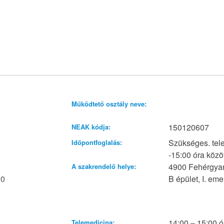
Működtető osztály neve:
150120607
NEAK kódja:
Szükséges. tel
Időpontfoglalás:
-15:00 óra közö
4900 Fehérgyar
A szakrendelő helye:
00
B épület, I. eme
14:00 – 15:00 ó
Telemedicina: