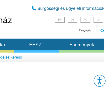
Sürgősségi és ügyeleti információk
ház
EN
DE
RO
UK
ika
EESZT
Események
delés kereső
Esz