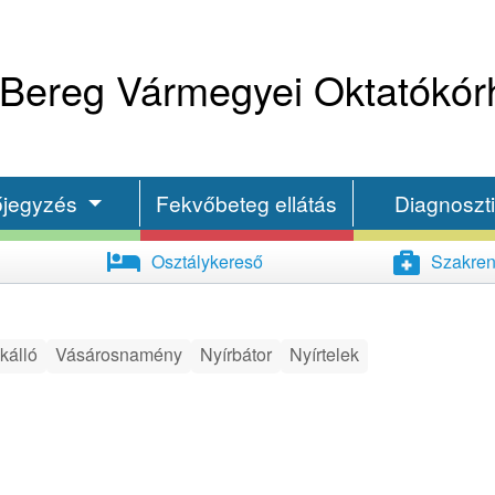
Bereg Vármegyei Oktatókór
őjegyzés
Fekvőbeteg ellátás
Diagnoszt
Osztálykereső
Szakren
kálló
Vásárosnamény
Nyírbátor
Nyírtelek