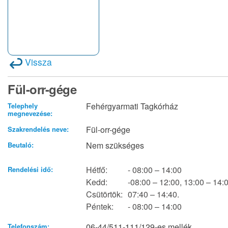
Vissza
Fül-orr-gége
Fehérgyarmati Tagkórház
Telephely
megnevezése:
Fül-orr-gége
Szakrendelés neve:
Nem szükséges
Beutaló:
Hétfő:
- 08:00 – 14:00
Rendelési idő:
Kedd:
-08:00 – 12:00, 13:00 – 14:
Csütörtök:
07:40 – 14:40.
Péntek:
- 08:00 – 14:00
06-44/511-111/129-es mellék
Telefonszám: