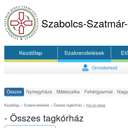
Szabolcs-Szatmár-
Kezdőlap
Szakrendelések
El
Orvoskereső
Összes
Nyíregyháza
Mátészalka
Fehérgyarmat
Nagy
Kezdőlap >
Szakrendelések >
Összes tagkórház
>
Fül-orr-gége
- Összes tagkórház