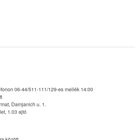
efonon 06-44/511-111/129-es mellék 14:00
tt
mat, Damjanich u. 1.
let, 1.03 ajtó
ra között