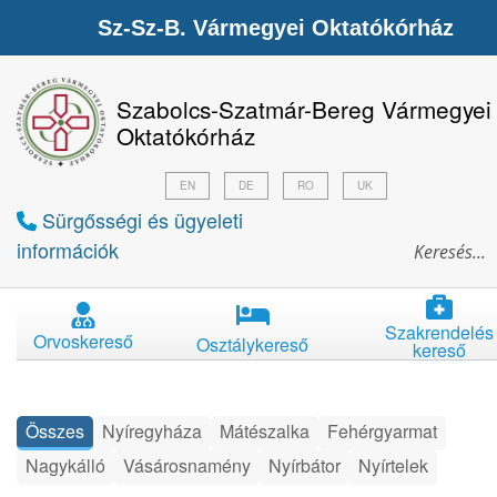
Sz-Sz-B. Vármegyei Oktatókórház
Szabolcs-Szatmár-Bereg Vármegyei
Oktatókórház
EN
DE
RO
UK
Sürgősségi és ügyeleti
információk
Szakrendelés
Orvoskereső
Osztálykereső
kereső
Összes
Nyíregyháza
Mátészalka
Fehérgyarmat
Nagykálló
Vásárosnamény
Nyírbátor
Nyírtelek