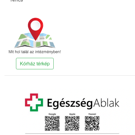
Kórház térkép