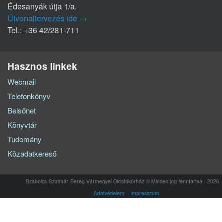
Édesanyák útja 1/a.
Útvonaltervezés ide →
Tel.: +36 42/281-711
Hasznos linkek
Webmail
Telefonkönyv
Belsőnet
Könyvtár
Tudomány
Közadatkereső
Szabolcs-Szatmár-Bereg Vármegyei Oktatókórház © Minden jog fenntartva - 2026.
Adatvédelem
Impresszum