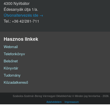
4300 Nyírbátor
Édesanyák útja 1/a.
Útvonaltervezés ide →
Tel.: +36 42/281-711
Hasznos linkek
Webmail
Telefonkönyv
Belsőnet
Könyvtár
Tudomány
Közadatkereső
Szabolcs-Szatmár-Bereg Vármegyei Oktatókórház © Minden jog fenntartva - 2026.
Adatvédelem
Impresszum