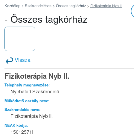
Kezdőlap >
Szakrendelések >
Összes tagkórház
>
Fizikoterápia Nyb II.
- Összes tagkórház
Vissza
Fizikoterápia Nyb II.
Telephely megnevezése:
Nyírbátori Szakrendelő
Működtető osztály neve:
Szakrendelés neve:
Fizikoterápia Nyb II.
NEAK kódja:
15012571I