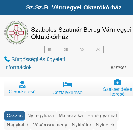
Sz-Sz-B. Vármegyei Oktatókórház
Szabolcs-Szatmár-Bereg Vármegyei
Oktatókórház
EN
DE
RO
UK
Sürgősségi és ügyeleti
információk
Szakrendelés
Orvoskereső
Osztálykereső
kereső
Összes
Nyíregyháza
Mátészalka
Fehérgyarmat
Nagykálló
Vásárosnamény
Nyírbátor
Nyírtelek