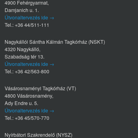
4900 Fehérgyarmat,
Damjanich u. 1.
Útvonaltervezés ide →
Tel.: +36 44/511-111
Nagykállói Sántha Kálmán Tagkórház (NSKT)
4320 Nagykálló,
Szabadság tér 13.
Útvonaltervezés ide →
Tel.: +36 42/563-800
Vásárosnaményi Tagkórház (VT)
4800 Vásárosnamény,
Ady Endre u. 5.
Útvonaltervezés ide →
Tel.: +36 45/570-770
Nyírbátori Szakrendelő (NYSZ)