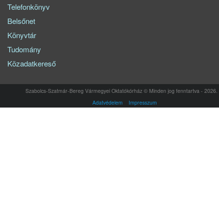
Telefonkönyv
Belsőnet
Könyvtár
Tudomány
Közadatkereső
Szabolcs-Szatmár-Bereg Vármegyei Oktatókórház © Minden jog fenntartva - 2026.
Adatvédelem
Impresszum