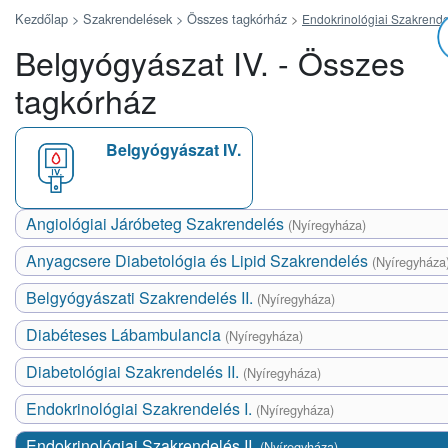
Kezdőlap >
Szakrendelések >
Összes tagkórház
>
Endokrinológiai Szakrendel
Belgyógyászat IV. - Összes
tagkórház
Belgyógyászat IV.
Angiológiai Járóbeteg Szakrendelés
(Nyíregyháza)
Anyagcsere Diabetológia és Lipid Szakrendelés
(Nyíregyháza
Belgyógyászati Szakrendelés II.
(Nyíregyháza)
Diabéteses Lábambulancia
(Nyíregyháza)
Diabetológiai Szakrendelés II.
(Nyíregyháza)
Endokrinológiai Szakrendelés I.
(Nyíregyháza)
Endokrinológiai Szakrendelés II.
(Nyíregyháza)