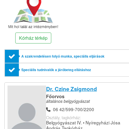
Kórház térkép
A szakrendelésen folyó munka, speciális eljárások
Speciális tudnivalók a járóbeteg ellátáshoz
Dr. Czine Zsigmond
Főorvos
általános belgyógyászat
06 42/599-700/2200
Osztály, tagkórház:
Belgyógyászat IV. • Nyíregyházi Jósa
András Tagkórház