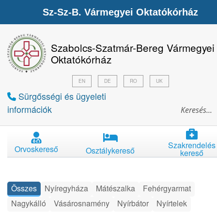
Sz-Sz-B. Vármegyei Oktatókórház
Szabolcs-Szatmár-Bereg Vármegyei
Oktatókórház
EN
DE
RO
UK
Sürgősségi és ügyeleti
információk
Szakrendelés
Orvoskereső
Osztálykereső
kereső
Összes
Nyíregyháza
Mátészalka
Fehérgyarmat
Nagykálló
Vásárosnamény
Nyírbátor
Nyírtelek