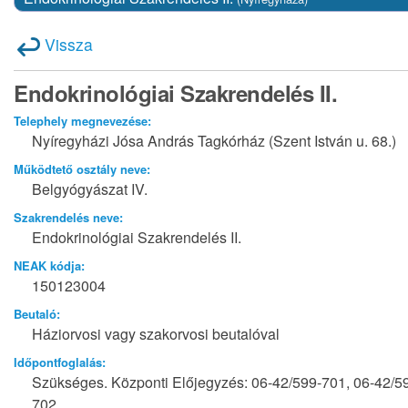
Vissza
Endokrinológiai Szakrendelés II.
Telephely megnevezése:
Nyíregyházi Jósa András Tagkórház (Szent István u. 68.)
Működtető osztály neve:
Belgyógyászat IV.
Szakrendelés neve:
Endokrinológiai Szakrendelés II.
NEAK kódja:
150123004
Beutaló:
Háziorvosi vagy szakorvosi beutalóval
Időpontfoglalás:
Szükséges. Központi Előjegyzés: 06-42/599-701, 06-42/5
702