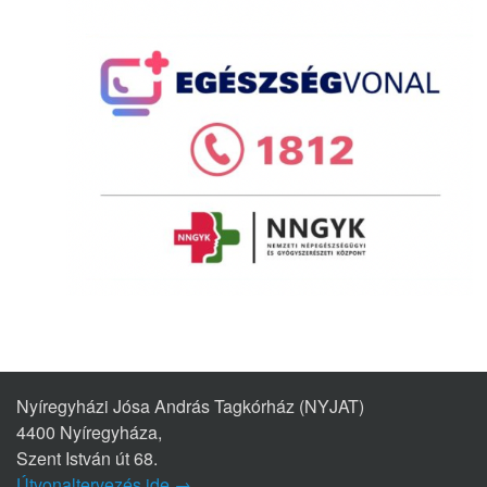
Nyíregyházi Jósa András Tagkórház (NYJAT)
4400 Nyíregyháza,
Szent István út 68.
Útvonaltervezés ide →