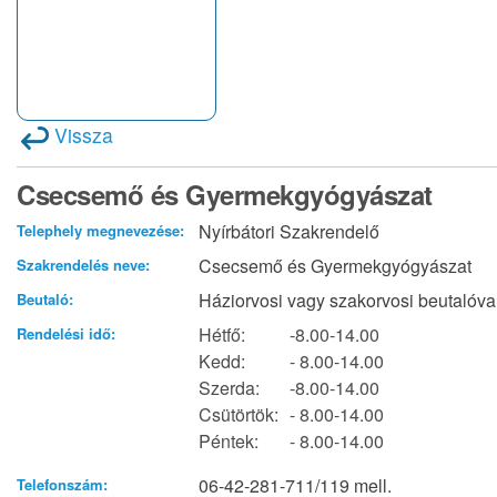
Vissza
Csecsemő és Gyermekgyógyászat
Nyírbátori Szakrendelő
Telephely megnevezése:
Csecsemő és Gyermekgyógyászat
Szakrendelés neve:
Háziorvosi vagy szakorvosi beutalóva
Beutaló:
Hétfő:
-8.00-14.00
Rendelési idő:
Kedd:
- 8.00-14.00
Szerda:
-8.00-14.00
Csütörtök:
- 8.00-14.00
Péntek:
- 8.00-14.00
06-42-281-711/119 mell.
Telefonszám: