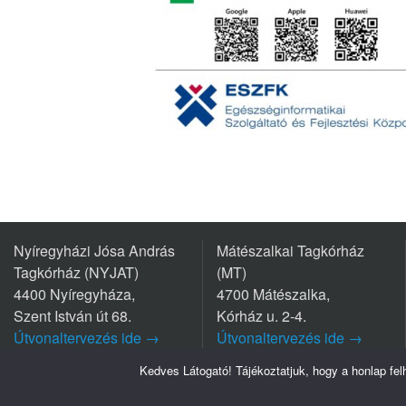
Nyíregyházi Jósa András
Mátészalkai Tagkórház
Tagkórház (NYJAT)
(MT)
4400 Nyíregyháza,
4700 Mátészalka,
Szent István út 68.
Kórház u. 2-4.
Útvonaltervezés ide →
Útvonaltervezés ide →
Tel.: +36 42/599 700
Tel.: +36 44/501-501
Kedves Látogató! Tájékoztatjuk, hogy a honlap fe