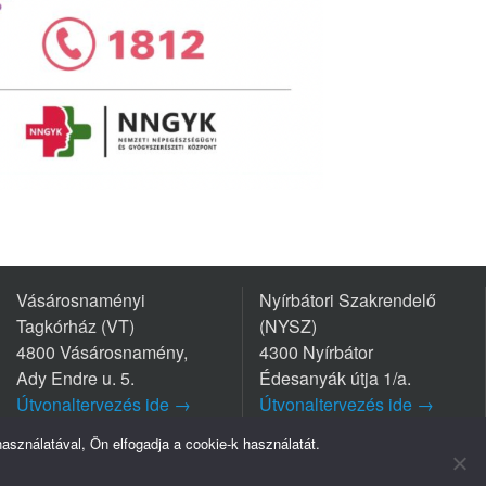
Vásárosnaményi
Nyírbátori Szakrendelő
Tagkórház (VT)
(NYSZ)
4800 Vásárosnamény,
4300 Nyírbátor
Ady Endre u. 5.
Édesanyák útja 1/a.
Útvonaltervezés ide →
Útvonaltervezés ide →
Tel.: +36 45/570-770
Tel.: +36 42/281-711
sználatával, Ön elfogadja a cookie-k használatát.