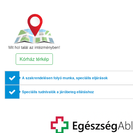
Kórház térkép
A szakrendelésen folyó munka, speciális eljárások
Speciális tudnivalók a járóbeteg ellátáshoz