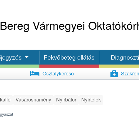
Bereg Vármegyei Oktatókór
őjegyzés
Fekvőbeteg ellátás
Diagnoszt
Osztálykereső
Szakren
kálló
Vásárosnamény
Nyírbátor
Nyírtelek
gyászat