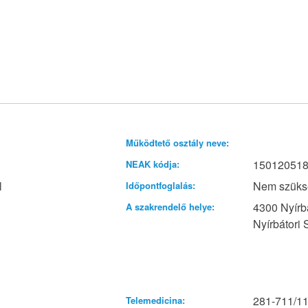
Működtető osztály neve:
15012051
NEAK kódja:
l
Nem szüks
Időpontfoglalás:
4300 Nyírbá
A szakrendelő helye:
Nyírbátori 
281-711/11
Telemedicina: