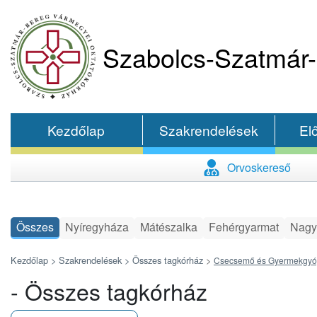
Szabolcs-Szatmár-
Kezdőlap
Szakrendelések
El
Orvoskereső
Összes
Nyíregyháza
Mátészalka
Fehérgyarmat
Nagy
Kezdőlap >
Szakrendelések >
Összes tagkórház
>
Csecsemő és Gyermekgyó
- Összes tagkórház