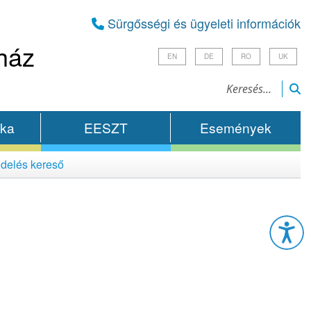
Sürgősségi és ügyeleti információk
ház
EN
DE
RO
UK
ika
EESZT
Események
delés kereső
Esz