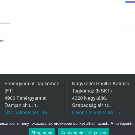
Fehérgyarmati Tagkórház
Nagykállói Sántha Kálmán
(FT)
Tagkórház (NSKT)
4900 Fehérgyarmat,
4320 Nagykálló,
Damjanich u. 1.
Szabadság tér 13.
Útvonaltervezés ide →
Útvonaltervezés ide →
Tel.: +36 44/511-111
Tel.: +36 42/563-800
lhasználói élmény fokozásának érdekében sütiket alkalmazunk. A honlapunk ha
Elfogadom
Adatvédelmi irányelvek