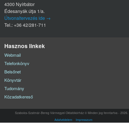
4300 Nyírbátor
Édesanyák útja 1/a.
Útvonaltervezés ide →
Tel.: +36 42/281-711
Hasznos linkek
Webmail
Telefonkönyv
Belsőnet
Könyvtár
Tudomány
Közadatkereső
Szabolcs-Szatmár-Bereg Vármegyei Oktatókórház © Minden jog fenntartva - 2026.
Adatvédelem
Impresszum