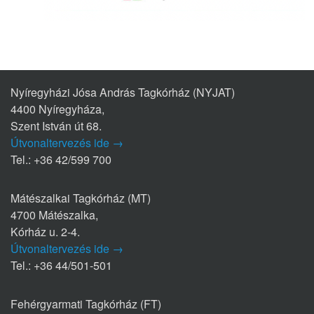
Nyíregyházi Jósa András Tagkórház (NYJAT)
4400 Nyíregyháza,
Szent István út 68.
Útvonaltervezés ide →
Tel.: +36 42/599 700
Mátészalkai Tagkórház (MT)
4700 Mátészalka,
Kórház u. 2-4.
Útvonaltervezés ide →
Tel.: +36 44/501-501
Fehérgyarmati Tagkórház (FT)