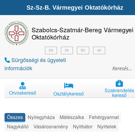
Sz-Sz-B. Vármegyei Oktatókórház
Szabolcs-Szatmár-Bereg Vármegyei
Oktatókórház
EN
DE
RO
UK
Sürgősségi és ügyeleti
információk
Szakrendelés
Orvoskereső
Osztálykereső
kereső
Összes
Nyíregyháza
Mátészalka
Fehérgyarmat
Nagykálló
Vásárosnamény
Nyírbátor
Nyírtelek