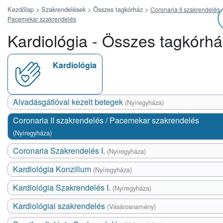
Kezdőlap >
Szakrendelések >
Összes tagkórház
>
Coronaria II szakrendelés /
Pacemekar szakrendelés
Kardiológia - Összes tagkórh
Kardiológia
Alvadásgátlóval kezelt betegek
(Nyíregyháza)
Coronaria II szakrendelés / Pacemekar szakrendelés
(Nyíregyháza)
Coronaria Szakrendelés I.
(Nyíregyháza)
Kardiológia Konzilium
(Nyíregyháza)
Kardiológia Szakrendelés I.
(Nyíregyháza)
Kardiológiai szakrendelés
(Vásárosnamény)