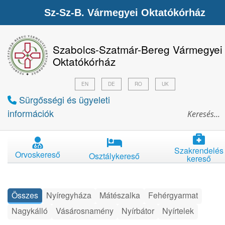
Sz-Sz-B. Vármegyei Oktatókórház
Szabolcs-Szatmár-Bereg Vármegyei
Oktatókórház
EN
DE
RO
UK
Sürgősségi és ügyeleti
információk
Szakrendelés
Orvoskereső
Osztálykereső
kereső
Összes
Nyíregyháza
Mátészalka
Fehérgyarmat
Nagykálló
Vásárosnamény
Nyírbátor
Nyírtelek