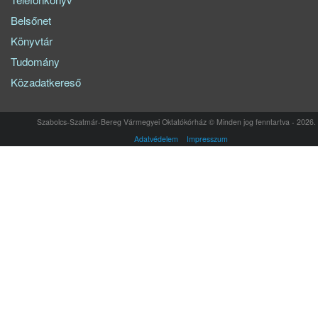
Belsőnet
Könyvtár
Tudomány
Közadatkereső
Szabolcs-Szatmár-Bereg Vármegyei Oktatókórház © Minden jog fenntartva - 2026.
Adatvédelem
Impresszum