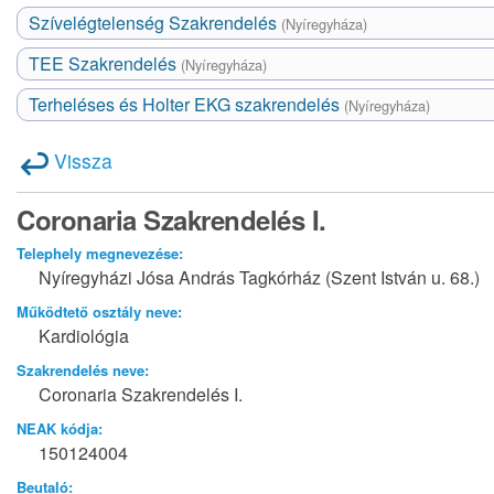
Szívelégtelenség Szakrendelés
(Nyíregyháza)
TEE Szakrendelés
(Nyíregyháza)
Terheléses és Holter EKG szakrendelés
(Nyíregyháza)
Vissza
Coronaria Szakrendelés I.
Telephely megnevezése:
Nyíregyházi Jósa András Tagkórház (Szent István u. 68.)
Működtető osztály neve:
Kardiológia
Szakrendelés neve:
Coronaria Szakrendelés I.
NEAK kódja:
150124004
Beutaló: