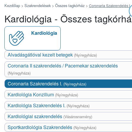
Kezdőlap >
Szakrendelések >
Összes tagkórház
>
Coronaria Szakrendelés I.
Kardiológia - Összes tagkórh
Kardiológia
Alvadásgátlóval kezelt betegek
(Nyíregyháza)
Coronaria II szakrendelés / Pacemekar szakrendelés
(Nyíregyháza)
Coronaria Szakrendelés I.
(Nyíregyháza)
Kardiológia Konzilium
(Nyíregyháza)
Kardiológia Szakrendelés I.
(Nyíregyháza)
Kardiológiai szakrendelés
(Vásárosnamény)
Sportkardiológia Szakrendelés
(Nyíregyháza)