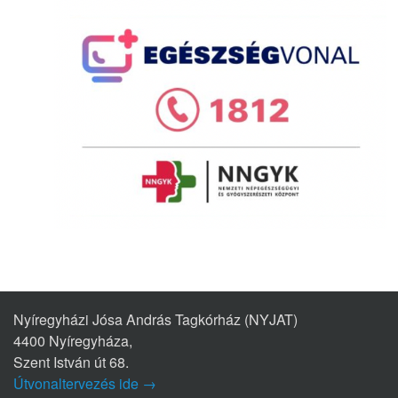
Nyíregyházi Jósa András Tagkórház (NYJAT)
4400 Nyíregyháza,
Szent István út 68.
Útvonaltervezés ide →