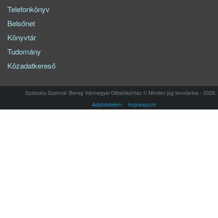
Telefonkönyv
Belsőnet
Könyvtár
Tudomány
Közadatkereső
Szabolcs-Szatmár-Bereg Vármegyei Oktatókórház © Minden jog fenntartva - 2026.
Adatvédelem
Impresszum