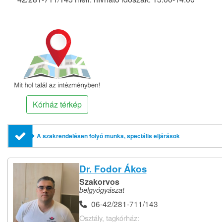
Kórház térkép
A szakrendelésen folyó munka, speciális eljárások
Dr. Fodor Ákos
Szakorvos
belgyógyászat
06-42/281-711/143
Osztály, tagkórház: