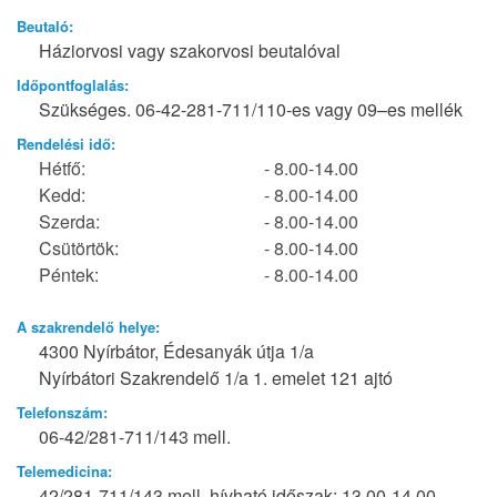
Beutaló:
Háziorvosi vagy szakorvosi beutalóval
Időpontfoglalás:
Szükséges. 06-42-281-711/110-es vagy 09–es mellék
Rendelési idő:
Hétfő:
- 8.00-14.00
Kedd:
- 8.00-14.00
Szerda:
- 8.00-14.00
Csütörtök:
- 8.00-14.00
Péntek:
- 8.00-14.00
A szakrendelő helye:
4300 Nyírbátor, Édesanyák útja 1/a
Nyírbátori Szakrendelő 1/a 1. emelet 121 ajtó
Telefonszám:
06-42/281-711/143 mell.
Telemedicina:
42/281-711/143 mell. hívható időszak: 13.00-14.00