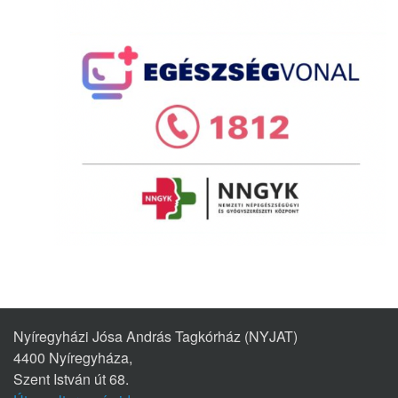
Nyíregyházi Jósa András Tagkórház (NYJAT)
4400 Nyíregyháza,
Szent István út 68.