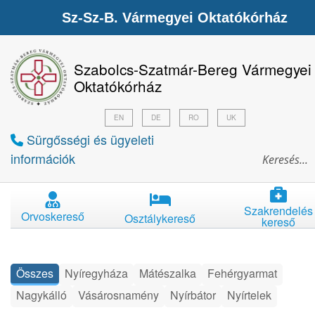
Sz-Sz-B. Vármegyei Oktatókórház
Szabolcs-Szatmár-Bereg Vármegyei
Oktatókórház
EN
DE
RO
UK
Sürgősségi és ügyeleti
információk
Szakrendelés
Orvoskereső
Osztálykereső
kereső
Összes
Nyíregyháza
Mátészalka
Fehérgyarmat
Nagykálló
Vásárosnamény
Nyírbátor
Nyírtelek