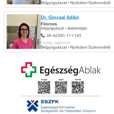
Belgyógyászat • Nyírbátori Szakrendelő
Dr. Gincsai Ildikó
Főorvos
belgyógyászat • diabetológia
06-42/281-711/143
Osztály, tagkórház:
Belgyógyászat • Nyírbátori Szakrendelő