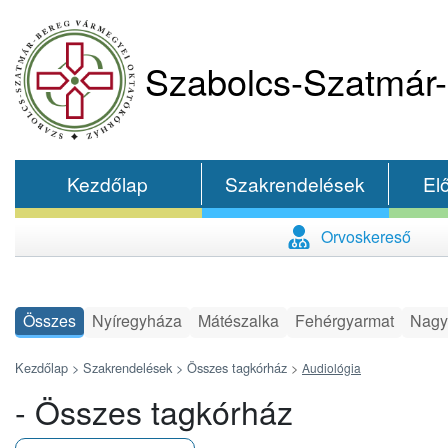
Szabolcs-Szatmár-
Kezdőlap
Szakrendelések
El
Orvoskereső
Összes
Nyíregyháza
Mátészalka
Fehérgyarmat
Nagy
Kezdőlap >
Szakrendelések >
Összes tagkórház
>
Audiológia
- Összes tagkórház