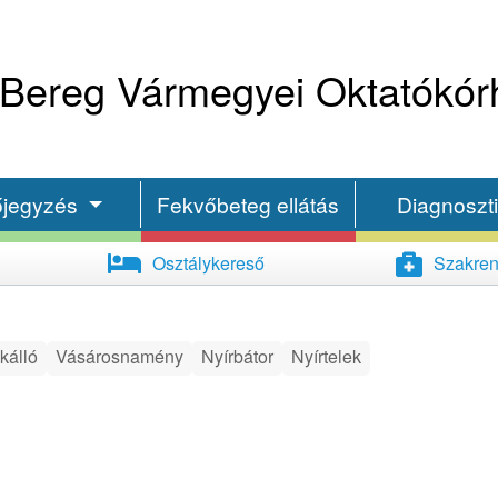
Bereg Vármegyei Oktatókór
őjegyzés
Fekvőbeteg ellátás
Diagnoszt
Osztálykereső
Szakren
kálló
Vásárosnamény
Nyírbátor
Nyírtelek