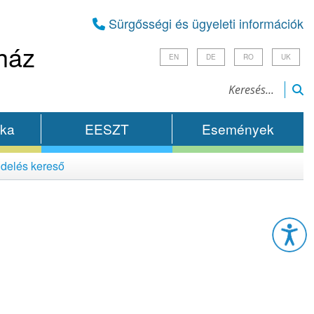
Sürgősségi és ügyeleti információk
ház
EN
DE
RO
UK
ika
EESZT
Események
delés kereső
Esz