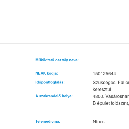
Működtető osztály neve:
150125644
NEAK kódja:
Szükséges. Fül o
Időpontfoglalás:
keresztül
4800. Vásárosnam
A szakrendelő helye:
B épület földszint,
Nincs
Telemedicina: