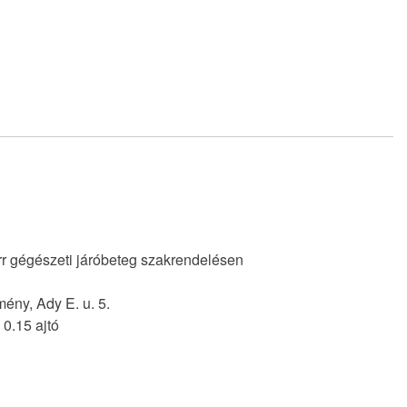
rr gégészeti járóbeteg szakrendelésen
ény, Ady E. u. 5.
 0.15 ajtó