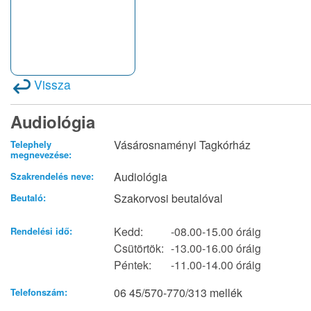
Vissza
Audiológia
Vásárosnaményi Tagkórház
Telephely
megnevezése:
Audiológia
Szakrendelés neve:
Szakorvosi beutalóval
Beutaló:
Kedd:
-08.00-15.00 óráig
Rendelési idő:
Csütörtök:
-13.00-16.00 óráig
Péntek:
-11.00-14.00 óráig
06 45/570-770/313 mellék
Telefonszám: