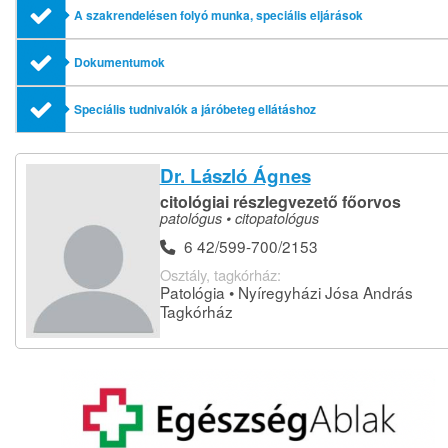
A szakrendelésen folyó munka, speciális eljárások
Dokumentumok
Speciális tudnivalók a járóbeteg ellátáshoz
Dr. László Ágnes
citológiai részlegvezető főorvos
patológus • citopatológus
6 42/599-700/2153
Osztály, tagkórház:
Patológia • Nyíregyházi Jósa András
Tagkórház