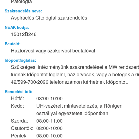
Patológia
Szakrendelés neve:
Aspirációs Citológiai szakrendelés
NEAK kódja:
15012B246
Beutaló:
Háziorvosi vagy szakorvosi beutalóval
Időpontfoglalás:
Szükséges. intézményünk szakrendelései a MW rendszer
tudnak időpontot foglalni, háziorvosok, vagy a betegek a 0
42/599-700/2096 telefonszámon kérhetnek időpontot.
Rendelési idő:
Hétfő:
08:00-10:00
Kedd:
UH-vezérelt mintavételezés, a Röntgen
osztállyal egyeztetett időpontban
Szerda:
08:00-11:00
Csütörtök:
08:00-10:00
Péntek:
08:00-10:00