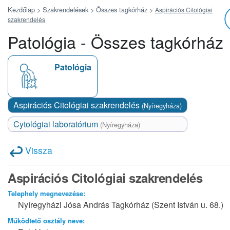
Kezdőlap >
Szakrendelések >
Összes tagkórház
>
Aspirációs Citológiai
szakrendelés
Patológia - Összes tagkórház
Patológia
Aspirációs Citológiai szakrendelés
(Nyíregyháza)
Cytológiai laboratórium
(Nyíregyháza)
Vissza
Aspirációs Citológiai szakrendelés
Telephely megnevezése:
Nyíregyházi Jósa András Tagkórház (Szent István u. 68.)
Működtető osztály neve: