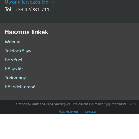
Útvonaltervezés ide →
Tel.: +36 42/281-711
Hasznos linkek
Webmail
Telefonkönyv
Belsőnet
Könyvtár
Tudomány
Közadatkereső
Szabolcs-Szatmár-Bereg Vármegyei Oktatókórház © Minden jog fenntartva - 2026.
Adatvédelem
Impresszum