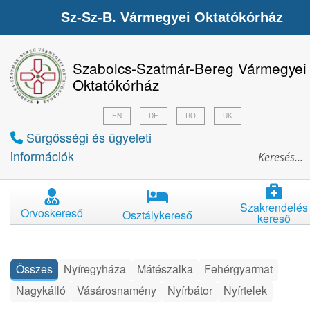
Sz-Sz-B. Vármegyei Oktatókórház
Szabolcs-Szatmár-Bereg Vármegyei
Oktatókórház
EN
DE
RO
UK
Sürgősségi és ügyeleti
információk
Szakrendelés
Orvoskereső
Osztálykereső
kereső
Összes
Nyíregyháza
Mátészalka
Fehérgyarmat
Nagykálló
Vásárosnamény
Nyírbátor
Nyírtelek