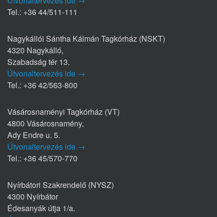
Útvonaltervezés ide →
Tel.: +36 44/511-111
Nagykállói Sántha Kálmán Tagkórház (NSKT)
4320 Nagykálló,
Szabadság tér 13.
Útvonaltervezés ide →
Tel.: +36 42/563-800
Vásárosnaményi Tagkórház (VT)
4800 Vásárosnamény,
Ady Endre u. 5.
Útvonaltervezés ide →
Tel.: +36 45/570-770
Nyírbátori Szakrendelő (NYSZ)
4300 Nyírbátor
Édesanyák útja 1/a.