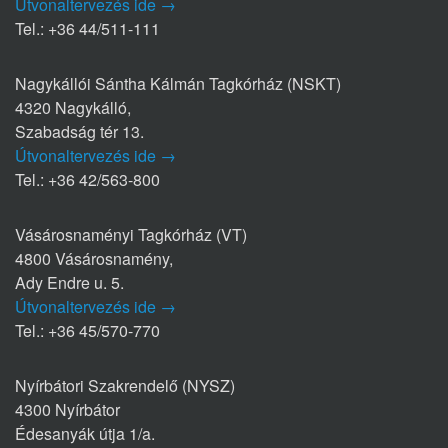
Útvonaltervezés ide →
Tel.: +36 44/511-111
Nagykállói Sántha Kálmán Tagkórház (NSKT)
4320 Nagykálló,
Szabadság tér 13.
Útvonaltervezés ide →
Tel.: +36 42/563-800
Vásárosnaményi Tagkórház (VT)
4800 Vásárosnamény,
Ady Endre u. 5.
Útvonaltervezés ide →
Tel.: +36 45/570-770
Nyírbátori Szakrendelő (NYSZ)
4300 Nyírbátor
Édesanyák útja 1/a.