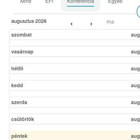
Mind
EFI
Konferencia
Egyéb
augusztus 2026
ma
szombat
aug
vasárnap
aug
hétfő
aug
kedd
aug
szerda
aug
csütörtök
aug
péntek
aug