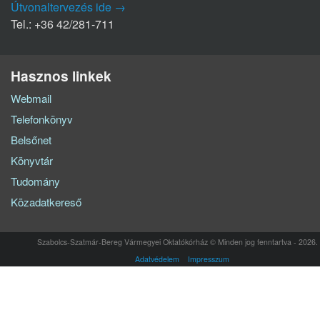
Útvonaltervezés ide →
Tel.: +36 42/281-711
Hasznos linkek
Webmail
Telefonkönyv
Belsőnet
Könyvtár
Tudomány
Közadatkereső
Szabolcs-Szatmár-Bereg Vármegyei Oktatókórház © Minden jog fenntartva - 2026.
Adatvédelem
Impresszum