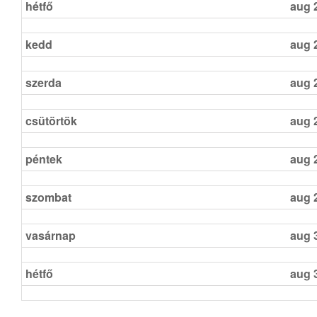
hétfő
aug 
kedd
aug 
szerda
aug 
csütörtök
aug 
péntek
aug 
szombat
aug 
vasárnap
aug 
hétfő
aug 