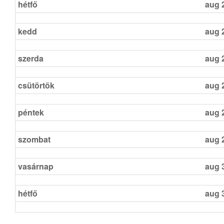
hétfő
aug 
kedd
aug 
szerda
aug 
csütörtök
aug 
péntek
aug 
szombat
aug 
vasárnap
aug 
hétfő
aug 