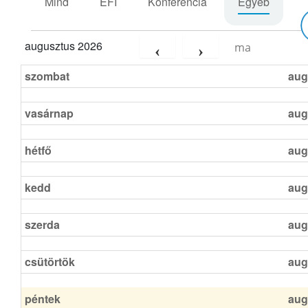
Mind
EFI
Konferencia
Egyéb
augusztus 2026
ma
szombat
aug
vasárnap
aug
hétfő
aug
kedd
aug
szerda
aug
csütörtök
aug
péntek
aug