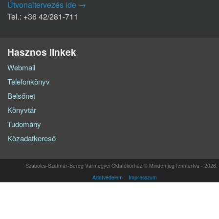
Útvonaltervezés ide →
Tel.: +36 42/281-711
Hasznos linkek
Webmail
Telefonkönyv
Belsőnet
Könyvtár
Tudomány
Közadatkereső
Szabolcs-Szatmár-Bereg Vármegyei Oktatókórház © Minden jog fenntartva - 2026.
Adatvédelem
Impresszum