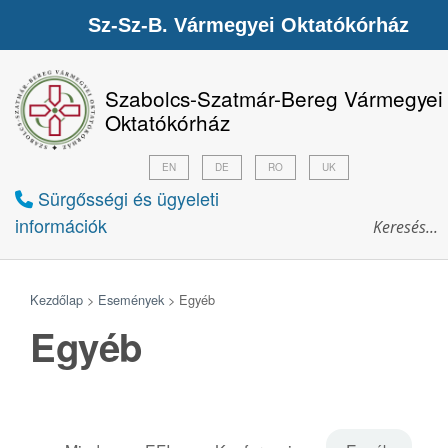
Sz-Sz-B. Vármegyei Oktatókórház
Szabolcs-Szatmár-Bereg Vármegyei
Oktatókórház
EN
DE
RO
UK
Sürgősségi és ügyeleti
információk
Kezdőlap
>
Események
>
Egyéb
Egyéb