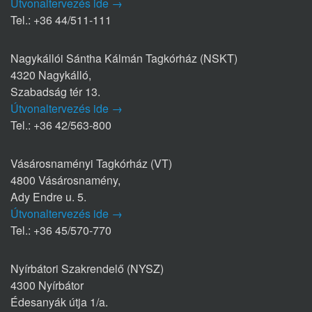
Útvonaltervezés ide →
Tel.: +36 44/511-111
Nagykállói Sántha Kálmán Tagkórház (NSKT)
4320 Nagykálló,
Szabadság tér 13.
Útvonaltervezés ide →
Tel.: +36 42/563-800
Vásárosnaményi Tagkórház (VT)
4800 Vásárosnamény,
Ady Endre u. 5.
Útvonaltervezés ide →
Tel.: +36 45/570-770
Nyírbátori Szakrendelő (NYSZ)
4300 Nyírbátor
Édesanyák útja 1/a.