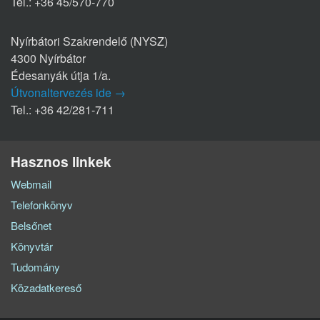
Tel.: +36 45/570-770
Nyírbátori Szakrendelő (NYSZ)
4300 Nyírbátor
Édesanyák útja 1/a.
Útvonaltervezés ide →
Tel.: +36 42/281-711
Hasznos linkek
Webmail
Telefonkönyv
Belsőnet
Könyvtár
Tudomány
Közadatkereső