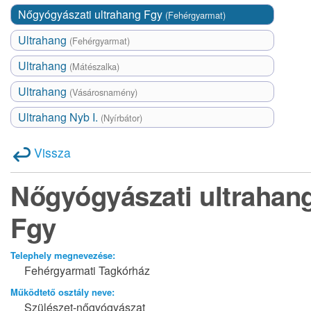
Nőgyógyászati ultrahang Fgy
(Fehérgyarmat)
Ultrahang
(Fehérgyarmat)
Ultrahang
(Mátészalka)
Ultrahang
(Vásárosnamény)
Ultrahang Nyb I.
(Nyírbátor)
Vissza
Nőgyógyászati ultrahan
Fgy
Telephely megnevezése:
Fehérgyarmati Tagkórház
Működtető osztály neve:
Szülészet-nőgyógyászat