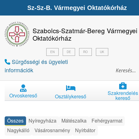
Sz-Sz-B. Vármegyei Oktatókórház
Szabolcs-Szatmár-Bereg Vármegyei
Oktatókórház
EN
DE
RO
UK
Sürgősségi és ügyeleti
információk
Szakrendelés
Orvoskereső
Osztálykereső
kereső
Összes
Nyíregyháza
Mátészalka
Fehérgyarmat
Nagykálló
Vásárosnamény
Nyírbátor