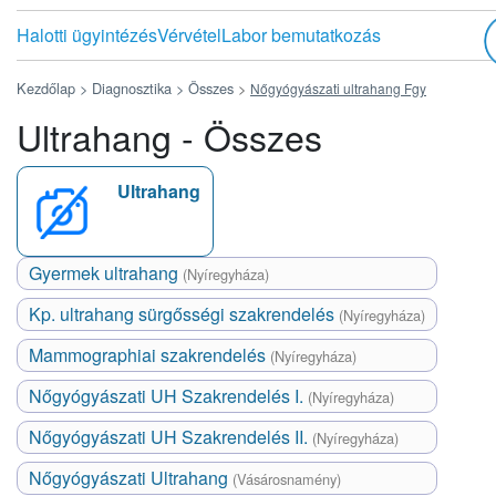
Halotti ügyintézés
Vérvétel
Labor bemutatkozás
Kezdőlap >
Diagnosztika >
Összes
>
Nőgyógyászati ultrahang Fgy
Ultrahang - Összes
Ultrahang
Gyermek ultrahang
(Nyíregyháza)
Kp. ultrahang sürgősségi szakrendelés
(Nyíregyháza)
Mammographiai szakrendelés
(Nyíregyháza)
Nőgyógyászati UH Szakrendelés I.
(Nyíregyháza)
Nőgyógyászati UH Szakrendelés II.
(Nyíregyháza)
Nőgyógyászati Ultrahang
(Vásárosnamény)