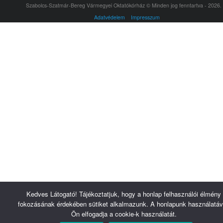
Szabolcs-Szatmár-Bereg Vármegyei Oktatókórház © Minden jog fenntartva - 2026.
Adatvédelem
Impresszum
Kedves Látogató! Tájékoztatjuk, hogy a honlap felhasználói élmény
fokozásának érdekében sütiket alkalmazunk. A honlapunk használatáv
Ön elfogadja a cookie-k használatát.