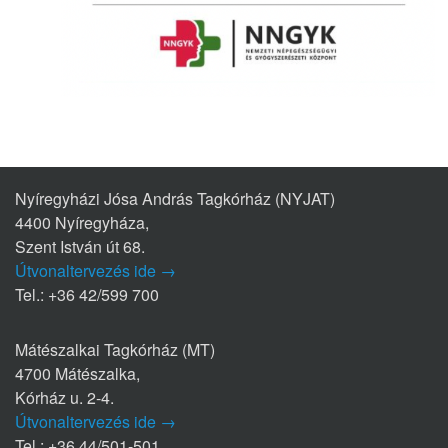
Nyíregyházi Jósa András Tagkórház (NYJAT)
4400 Nyíregyháza,
Szent István út 68.
Útvonaltervezés ide →
Tel.: +36 42/599 700
Mátészalkai Tagkórház (MT)
4700 Mátészalka,
Kórház u. 2-4.
Útvonaltervezés ide →
Tel.: +36 44/501-501