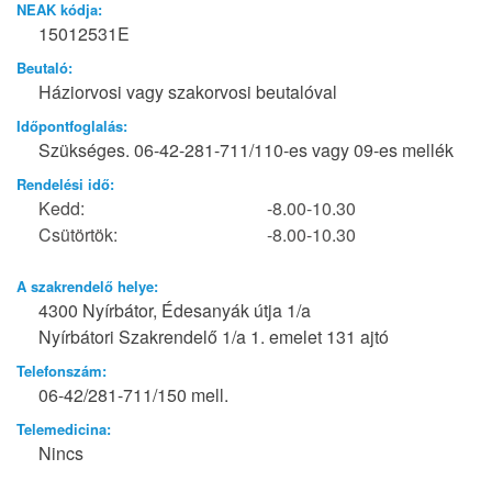
NEAK kódja:
15012531E
Beutaló:
Háziorvosi vagy szakorvosi beutalóval
Időpontfoglalás:
Szükséges. 06-42-281-711/110-es vagy 09-es mellék
Rendelési idő:
Kedd:
-8.00-10.30
Csütörtök:
-8.00-10.30
A szakrendelő helye:
4300 Nyírbátor, Édesanyák útja 1/a
Nyírbátori Szakrendelő 1/a 1. emelet 131 ajtó
Telefonszám:
06-42/281-711/150 mell.
Telemedicina:
Nincs