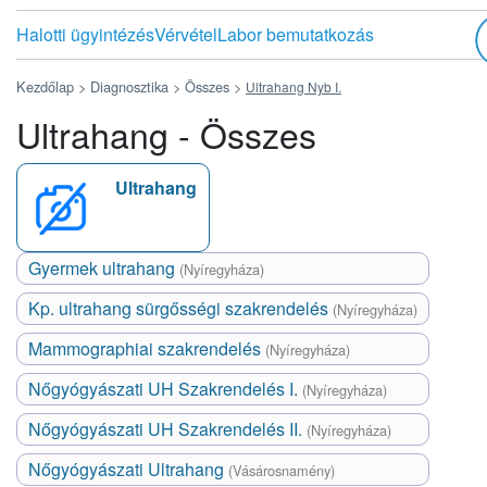
Halotti ügyintézés
Vérvétel
Labor bemutatkozás
Kezdőlap >
Diagnosztika >
Összes
>
Ultrahang Nyb I.
Ultrahang - Összes
Ultrahang
Gyermek ultrahang
(Nyíregyháza)
Kp. ultrahang sürgősségi szakrendelés
(Nyíregyháza)
Mammographiai szakrendelés
(Nyíregyháza)
Nőgyógyászati UH Szakrendelés I.
(Nyíregyháza)
Nőgyógyászati UH Szakrendelés II.
(Nyíregyháza)
Nőgyógyászati Ultrahang
(Vásárosnamény)