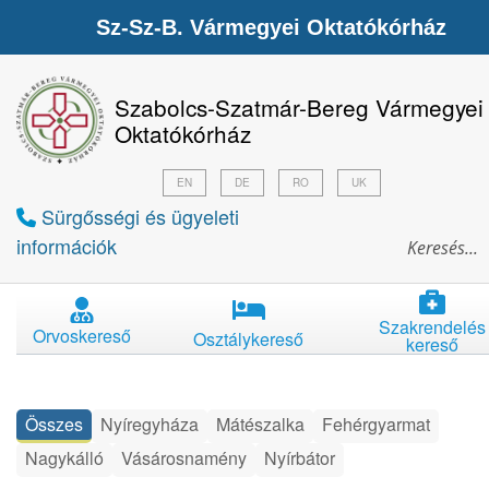
Sz-Sz-B. Vármegyei Oktatókórház
Szabolcs-Szatmár-Bereg Vármegyei
Oktatókórház
EN
DE
RO
UK
Sürgősségi és ügyeleti
információk
Szakrendelés
Orvoskereső
Osztálykereső
kereső
Összes
Nyíregyháza
Mátészalka
Fehérgyarmat
Nagykálló
Vásárosnamény
Nyírbátor