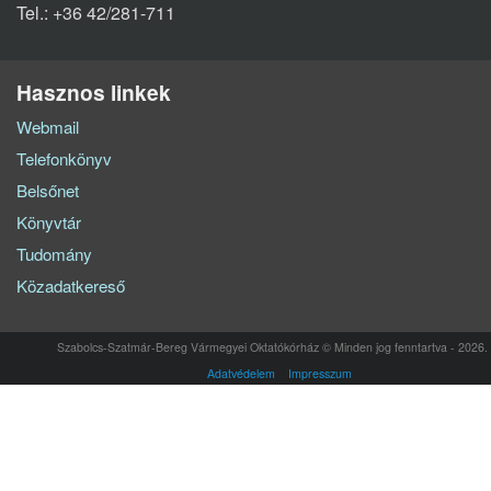
Tel.: +36 42/281-711
Hasznos linkek
Webmail
Telefonkönyv
Belsőnet
Könyvtár
Tudomány
Közadatkereső
Szabolcs-Szatmár-Bereg Vármegyei Oktatókórház © Minden jog fenntartva - 2026.
Adatvédelem
Impresszum