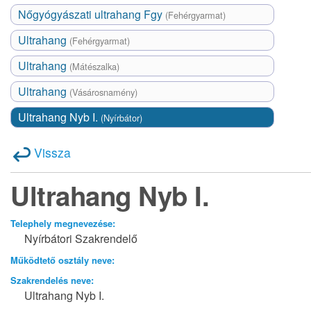
Nőgyógyászati ultrahang Fgy
(Fehérgyarmat)
Ultrahang
(Fehérgyarmat)
Ultrahang
(Mátészalka)
Ultrahang
(Vásárosnamény)
Ultrahang Nyb I.
(Nyírbátor)
Vissza
Ultrahang Nyb I.
Telephely megnevezése:
Nyírbátori Szakrendelő
Működtető osztály neve:
Szakrendelés neve:
Ultrahang Nyb I.