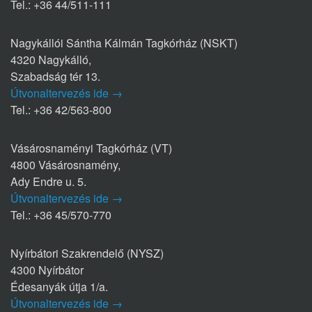
Tel.: +36 44/511-111
Nagykállói Sántha Kálmán Tagkórház (NSKT)
4320 Nagykálló,
Szabadság tér 13.
Útvonaltervezés ide →
Tel.: +36 42/563-800
Vásárosnaményi Tagkórház (VT)
4800 Vásárosnamény,
Ady Endre u. 5.
Útvonaltervezés ide →
Tel.: +36 45/570-770
Nyírbátori Szakrendelő (NYSZ)
4300 Nyírbátor
Édesanyák útja 1/a.
Útvonaltervezés ide →