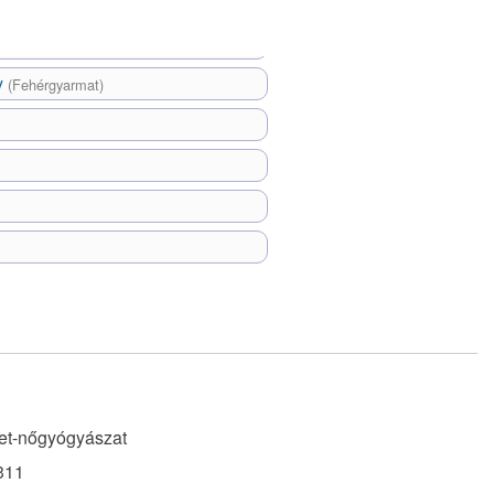
y
(Fehérgyarmat)
et-nőgyógyászat
311