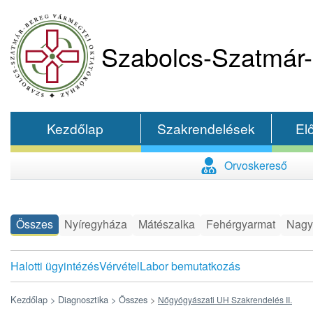
Szabolcs-Szatmár-
Kezdőlap
Szakrendelések
El
Orvoskereső
Összes
Nyíregyháza
Mátészalka
Fehérgyarmat
Nagy
Halotti ügyintézés
Vérvétel
Labor bemutatkozás
Kezdőlap >
Diagnosztika >
Összes
>
Nőgyógyászati UH Szakrendelés II.