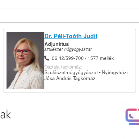
Dr. Péli-Toóth Judit
Adjunktus
szülészet-nőgyógyászat
06 42/599-700 / 1577 mellék
Osztály, tagkórház:
Szülészet-nőgyógyászat • Nyíregyházi
Jósa András Tagkórház