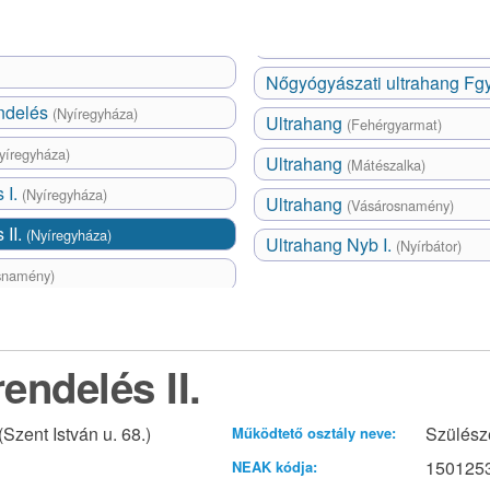
Nőgyógyászati ultrahang Fg
endelés
(Nyíregyháza)
Ultrahang
(Fehérgyarmat)
yíregyháza)
Ultrahang
(Mátészalka)
 I.
(Nyíregyháza)
Ultrahang
(Vásárosnamény)
 II.
(Nyíregyháza)
Ultrahang Nyb I.
(Nyírbátor)
snamény)
ndelés II.
Szent István u. 68.)
Szülész
Működtető osztály neve:
150125
NEAK kódja: