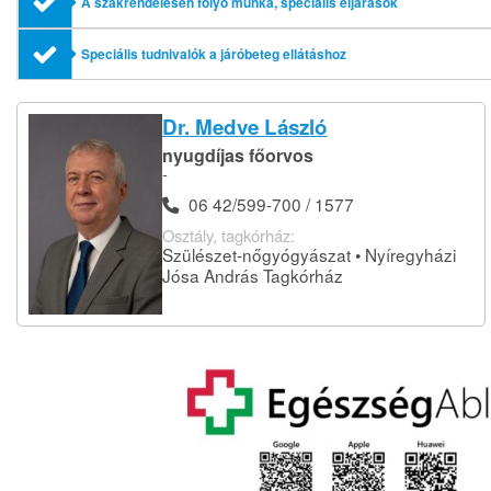
A szakrendelésen folyó munka, speciális eljárások
Speciális tudnivalók a járóbeteg ellátáshoz
Dr. Medve László
nyugdíjas főorvos
-
06 42/599-700 / 1577
Osztály, tagkórház:
Szülészet-nőgyógyászat • Nyíregyházi
Jósa András Tagkórház