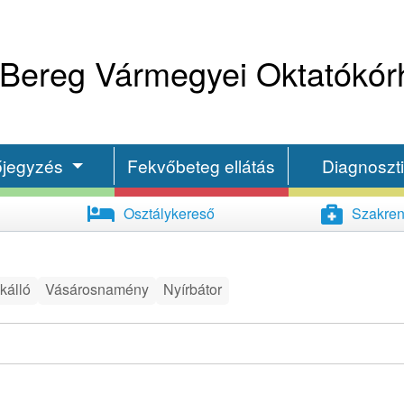
Bereg Vármegyei Oktatókór
őjegyzés
Fekvőbeteg ellátás
Diagnoszt
Osztálykereső
Szakren
kálló
Vásárosnamény
Nyírbátor