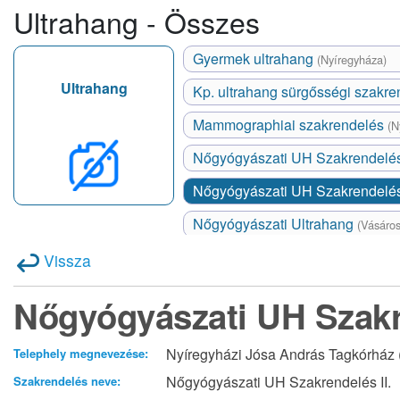
Ultrahang - Összes
Gyermek ultrahang
(Nyíregyháza)
Ultrahang
Kp. ultrahang sürgősségi szakr
Mammographiai szakrendelés
(N
Nőgyógyászati UH Szakrendelés
Nőgyógyászati UH Szakrendelés
Nőgyógyászati Ultrahang
(Vásáro
Vissza
Nőgyógyászati UH Szakre
Nyíregyházi Jósa András Tagkórház (
Telephely megnevezése:
Nőgyógyászati UH Szakrendelés II.
Szakrendelés neve: