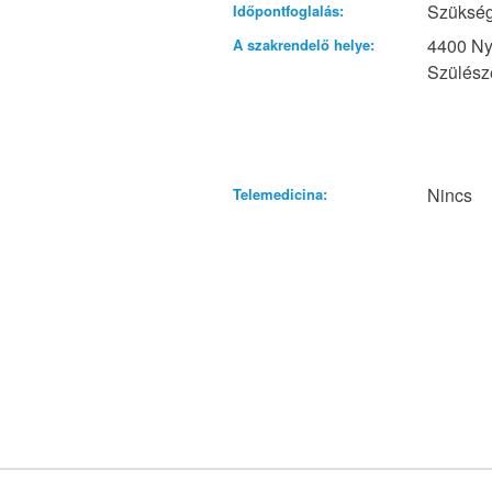
Szükség
Időpontfoglalás:
4400 Nyí
A szakrendelő helye:
Szülésze
Nincs
Telemedicina: