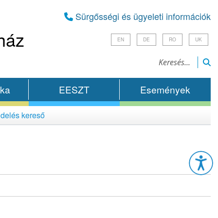
Sürgősségi és ügyeleti információk
ház
EN
DE
RO
UK
ika
EESZT
Események
delés kereső
Esz