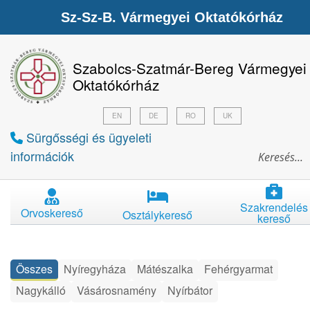
Sz-Sz-B. Vármegyei Oktatókórház
Szabolcs-Szatmár-Bereg Vármegyei
Oktatókórház
EN
DE
RO
UK
Sürgősségi és ügyeleti
információk
Szakrendelés
Orvoskereső
Osztálykereső
kereső
Összes
Nyíregyháza
Mátészalka
Fehérgyarmat
Nagykálló
Vásárosnamény
Nyírbátor