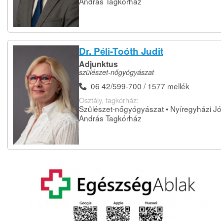
András Tagkórház
Dr. Péli-Toóth Judit
Adjunktus
szülészet-nőgyógyászat
06 42/599-700 / 1577 mellék
Osztály, tagkórház:
Szülészet-nőgyógyászat • Nyíregyházi J
András Tagkórház