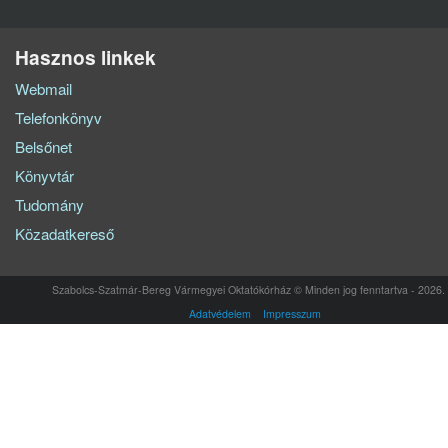
Hasznos linkek
Webmail
Telefonkönyv
Belsőnet
Könyvtár
Tudomány
Közadatkereső
Szabolcs-Szatmár-Bereg Vármegyei Oktatókórház © Minden jog fenntartva - 2026.
Adatvédelem
Impresszum