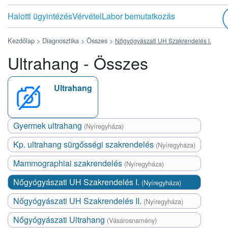
Halotti ügyintézés
Vérvétel
Labor bemutatkozás
Kezdőlap >
Diagnosztika >
Összes
>
Nőgyógyászati UH Szakrendelés I.
Ultrahang - Összes
Ultrahang
Gyermek ultrahang
(Nyíregyháza)
Kp. ultrahang sürgősségi szakrendelés
(Nyíregyháza)
Mammographiai szakrendelés
(Nyíregyháza)
Nőgyógyászati UH Szakrendelés I.
(Nyíregyháza)
Nőgyógyászati UH Szakrendelés II.
(Nyíregyháza)
Nőgyógyászati Ultrahang
(Vásárosnamény)