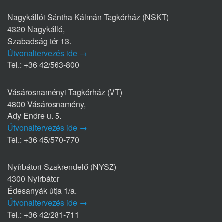
Nagykállói Sántha Kálmán Tagkórház (NSKT)
4320 Nagykálló,
Szabadság tér 13.
Útvonaltervezés ide →
Tel.: +36 42/563-800
Vásárosnaményi Tagkórház (VT)
4800 Vásárosnamény,
Ady Endre u. 5.
Útvonaltervezés ide →
Tel.: +36 45/570-770
Nyírbátori Szakrendelő (NYSZ)
4300 Nyírbátor
Édesanyák útja 1/a.
Útvonaltervezés ide →
Tel.: +36 42/281-711