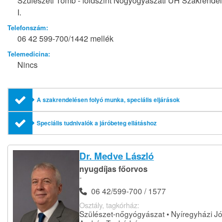
Szülészeti Tömb - földszint Nőgyógyászati UH Szakrende
I.
Telefonszám:
06 42 599-700/1442 mellék
Telemedicina:
Nincs
A szakrendelésen folyó munka, speciális eljárások
Speciális tudnivalók a járóbeteg ellátáshoz
Dr. Medve László
nyugdíjas főorvos
-
06 42/599-700 / 1577
Osztály, tagkórház:
Szülészet-nőgyógyászat • Nyíregyházi J