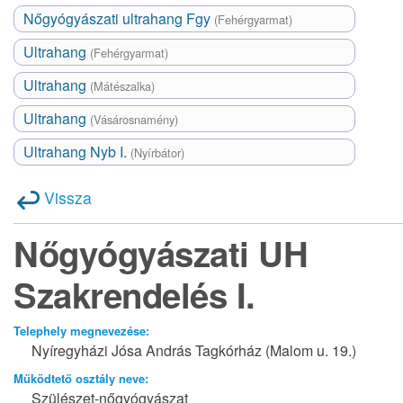
Nőgyógyászati ultrahang Fgy
(Fehérgyarmat)
Ultrahang
(Fehérgyarmat)
Ultrahang
(Mátészalka)
Ultrahang
(Vásárosnamény)
Ultrahang Nyb I.
(Nyírbátor)
Vissza
Nőgyógyászati UH
Szakrendelés I.
Telephely megnevezése:
Nyíregyházi Jósa András Tagkórház (Malom u. 19.)
Működtető osztály neve:
Szülészet-nőgyógyászat