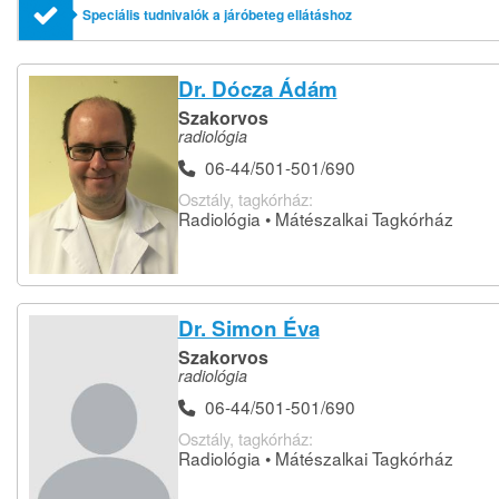
Speciális tudnivalók a járóbeteg ellátáshoz
Dr. Dócza Ádám
Szakorvos
radiológia
06-44/501-501/690
Osztály, tagkórház:
Radiológia • Mátészalkai Tagkórház
Dr. Simon Éva
Szakorvos
radiológia
06-44/501-501/690
Osztály, tagkórház:
Radiológia • Mátészalkai Tagkórház