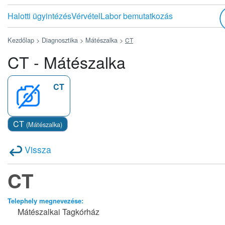
Halotti ügyintézés
Vérvétel
Labor bemutatkozás
Kezdőlap >
Diagnosztika >
Mátészalka
>
CT
CT - Mátészalka
CT
CT
(Mátészalka)
Vissza
CT
Telephely megnevezése:
Mátészalkai Tagkórház