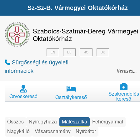
Sz-Sz-B. Vármegyei Oktatókórház
Szabolcs-Szatmár-Bereg Vármegyei
Oktatókórház
EN
DE
RO
UK
Sürgősségi és ügyeleti
információk
Szakrendelés
Orvoskereső
Osztálykereső
kereső
Összes
Nyíregyháza
Mátészalka
Fehérgyarmat
Nagykálló
Vásárosnamény
Nyírbátor