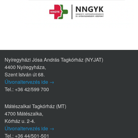
Nyíregyházi Jósa András Tagkórház (NYJAT)
4400 Nyíregyháza,
Szent István út 68.
Útvonaltervezés ide →
Tel.: +36 42/599 700
Mátészalkai Tagkórház (MT)
4700 Mátészalka,
Kórház u. 2-4.
Útvonaltervezés ide →
Tel.: +36 44/501-501