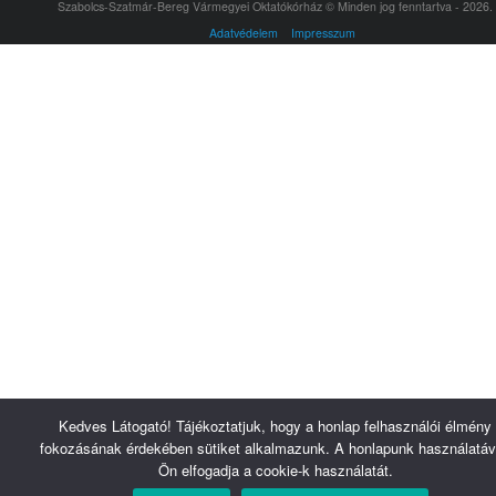
Szabolcs-Szatmár-Bereg Vármegyei Oktatókórház © Minden jog fenntartva - 2026.
Adatvédelem
Impresszum
Kedves Látogató! Tájékoztatjuk, hogy a honlap felhasználói élmény
fokozásának érdekében sütiket alkalmazunk. A honlapunk használatáv
Ön elfogadja a cookie-k használatát.