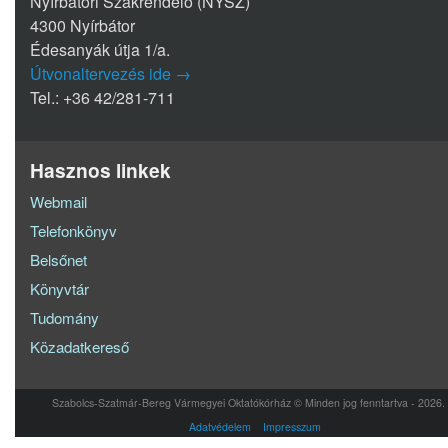
Nyírbátori Szakrendelő (NYSZ)
4300 Nyírbátor
Édesanyák útja 1/a.
Útvonaltervezés ide →
Tel.: +36 42/281-711
Hasznos linkek
Webmail
Telefonkönyv
Belsőnet
Könyvtár
Tudomány
Közadatkereső
Szabolcs-Szatmár-Bereg Vármegyei Oktatókórház © Minden jog fenntartva - 2026.
Adatvédelem
Impresszum