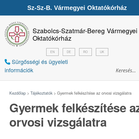
Sz-Sz-B. Vármegyei Oktatókórház
Szabolcs-Szatmár-Bereg Vármegyei
Oktatókórház
EN
DE
RO
UK
Sürgősségi és ügyeleti
információk
Kezdőlap
>
Tájékoztatók
>
Gyermek felkészítése az orvosi vizsgálatra
Gyermek felkészítése a
orvosi vizsgálatra