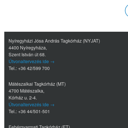
Nyíregyházi Jósa András Tagkórház (NYJAT)
4400 Nyíregyháza,
Szent István út 68.
Útvonaltervezés ide →
Tel.: +36 42/599 700
Mátészalkai Tagkórház (MT)
4700 Mátészalka,
Kórház u. 2-4.
Útvonaltervezés ide →
Tel.: +36 44/501-501
Fehérgyarmati Tagkórház (FT)